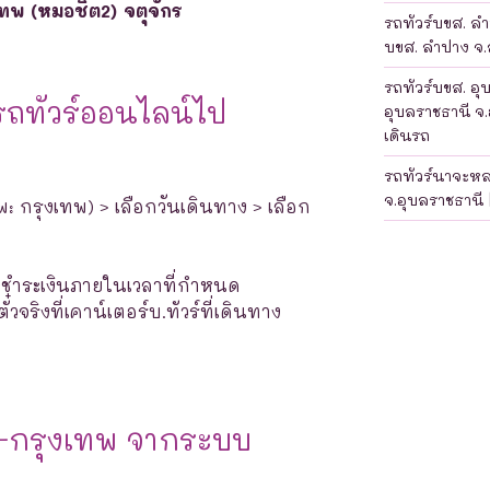
เทพ (หมอชิต2) จตุจักร
รถทัวร์บขส. ลำป
บขส. ลำปาง จ.ล
รถทัวร์บขส. อุ
รถทัวร์ออนไลน์ไป
อุบลราชธานี จ.
เดินรถ
รถทัวร์นาจะห
จ.อุบลราชธานี 
พ: กรุงเทพ) > เลือกวันเดินทาง > เลือก
างชำระเงินภายในเวลาที่กำหนด
จริงที่เคาน์เตอร์บ.ทัวร์ที่เดินทาง
ร-กรุงเทพ จากระบบ