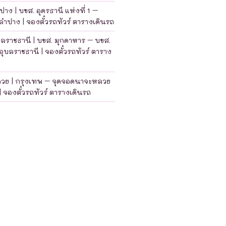
าง | บขส. อุดรธานี แห่งที่ 1 –
ำปาง | จองตั๋วรถทัวร์ ตารางเดินรถ
บลราชธานี | บขส. มุกดาหาร – บขส.
อุบลราชธานี | จองตั๋วรถทัวร์ ตาราง
ลวย | กรุงเทพ – จุดจอดนาจะหลวย
| จองตั๋วรถทัวร์ ตารางเดินรถ