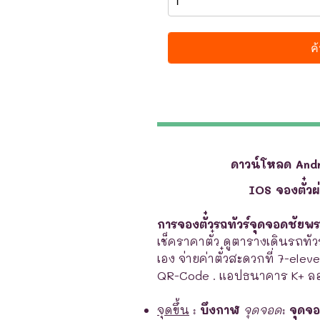
ดาวน์โหลด And
IOS จองตั๋ว
การจองตั๋วรถทัวร์จุดจอดชัยพ
เช็คราคาตั๋ว ดูตารางเดินรถทัวร
เอง จ่ายค่าตั๋วสะดวกที่ 7-elev
QR-Code . แอปธนาคาร K+ ลอ
จุดขึ้น
:
บึงกาฬ
จุดจอด
:
จุดจ