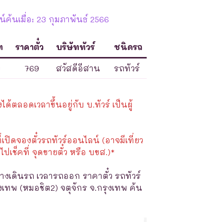
ค้นเมื่อ: 23 กุมภาพันธ์ 2566
ท
ราคาตั๋ว
บริษัททัวร์
ชนิดรถ
พ
769
สวัสดีอีสาน
รถทัวร์
้ตลอดเวลาขึ้นอยู่กับ บ.ทัวร์ เป็นผู้
ี่เปิดจองตั๋วรถทัวร์ออนไลน์ (อาจมีเที่ยว
ไปเช็คที่ จุดขายตั๋ว หรือ บขส.)*
างเดินรถ เวลารถออก ราคาตั๋ว รถทัวร์
งเทพ (หมอชิต2) จตุจักร จ.กรุงเทพ ค้น