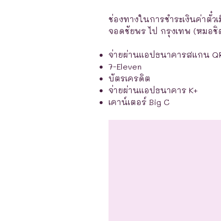
ช่องทางในการชำระเงินค่าตั๋วเ
จอดชัยพร ไป กรุงเทพ (หมอชิต2
จ่ายผ่านแอปธนาคารสแกน Q
7-Eleven
บัตรเครดิต
จ่ายผ่านแอปธนาคาร K+
เคาน์เตอร์ Big C