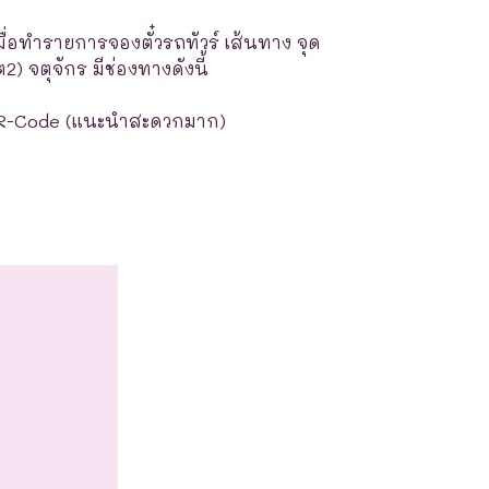
มื่อทำรายการจองตั๋วรถทัวร์ เส้นทาง จุด
) จตุจักร มีช่องทางดังนี้
R-Code (แนะนำสะดวกมาก)