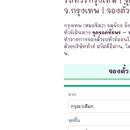
จ.กรุงเทพ | จองตั๋
กรุงเทพ (หมอชิต2) จตุจักร จั
ทัวร์เส้นทาง
จุดจอดชัยพร – ก
ทำรายการจองตั๋วรถทัวร์ออนไล
ด้วยบริษัททัวร์ สวัสดีอีสาน, 
พ,
จองตั๋ว