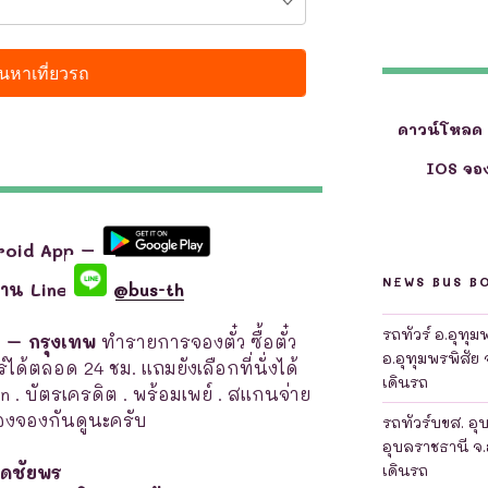
ดาวน์โหลด
IOS จอง
roid App –
NEWS BUS B
ผ่าน Line
@bus-th
รถทัวร์ อ.อุทุ
ร – กรุงเทพ
ทำรายการจองตั๋ว ซื้อตั๋ว
อ.อุทุมพรพิสัย 
์ได้ตลอด 24 ชม. แถมยังเลือกที่นั่งได้
เดินรถ
en . บัตรเครดิต . พร้อมเพย์ . สแกนจ่าย
งจองกันดูนะครับ
รถทัวร์บขส. อุ
อุบลราชธานี จ.
เดินรถ
อดชัยพร