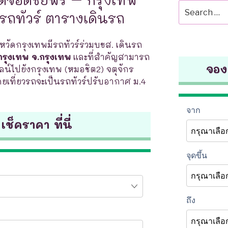
Search
วรถทัวร์ ตารางเดินรถ
for:
งหวัดกรุงเทพมีรถทัวร์ร่วมบขส. เดินรถ
รุงเทพ จ.กรุงเทพ
และที่สำคัญสามารถ
จองต
น์ไปยังกรุงเทพ (หมอชิต2) จตุจักร
โดยเที่ยวรถจะเป็นรถทัวร์ปรับอากาศ ม.4
 เช็คราคา ที่นี่