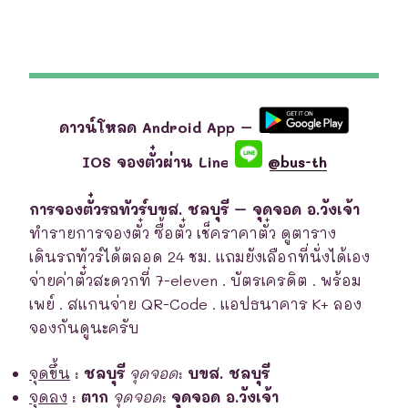
ดาวน์โหลด Android App –
IOS จองตั๋วผ่าน Line
@bus-th
การจองตั๋วรถทัวร์บขส. ชลบุรี – จุดจอด อ.วังเจ้า
ทำรายการจองตั๋ว ซื้อตั๋ว เช็คราคาตั๋ว ดูตาราง
เดินรถทัวร์ได้ตลอด 24 ชม. แถมยังเลือกที่นั่งได้เอง
จ่ายค่าตั๋วสะดวกที่ 7-eleven . บัตรเครดิต . พร้อม
เพย์ . สแกนจ่าย QR-Code . แอปธนาคาร K+ ลอง
จองกันดูนะครับ
จุดขึ้น
:
ชลบุรี
จุดจอด
:
บขส. ชลบุรี
จุดลง
:
ตาก
จุดจอด
:
จุดจอด อ.วังเจ้า