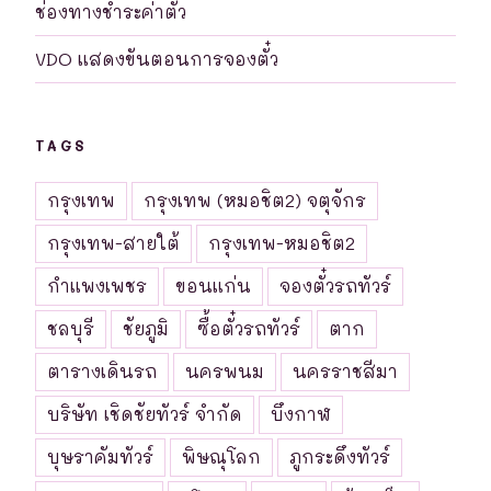
ช่องทางชำระค่าตั๋ว
VDO แสดงขันตอนการจองตั๋ว
TAGS
กรุงเทพ
กรุงเทพ (หมอชิต2) จตุจักร
กรุงเทพ-สายใต้
กรุงเทพ-หมอชิต2
กำแพงเพชร
ขอนแก่น
จองตั๋วรถทัวร์
ชลบุรี
ชัยภูมิ
ซื้อตั๋วรถทัวร์
ตาก
ตารางเดินรถ
นครพนม
นครราชสีมา
บริษัท เชิดชัยทัวร์ จำกัด
บึงกาฬ
บุษราคัมทัวร์
พิษณุโลก
ภูกระดึงทัวร์