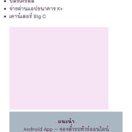
บัตรเครดิต
จ่ายผ่านแอปธนาคาร K+
เคาน์เตอร์ Big C
.
แนะนำ
.
Android App – จองตั๋วรถทัวร์ออนไลน์