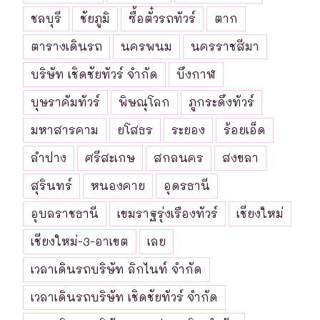
ชลบุรี
ชัยภูมิ
ซื้อตั๋วรถทัวร์
ตาก
ตารางเดินรถ
นครพนม
นครราชสีมา
บริษัท เชิดชัยทัวร์ จำกัด
บึงกาฬ
บุษราคัมทัวร์
พิษณุโลก
ภูกระดึงทัวร์
มหาสารคาม
ยโสธร
ระยอง
ร้อยเอ็ด
ลำปาง
ศรีสะเกษ
สกลนคร
สงขลา
สุรินทร์
หนองคาย
อุดรธานี
อุบลราชธานี
เขมราฐรุ่งเรืองทัวร์
เชียงใหม่
เชียงใหม่-3-อาเขต
เลย
เวลาเดินรถบริษัท ลิกไนท์ จำกัด
เวลาเดินรถบริษัท เชิดชัยทัวร์ จำกัด