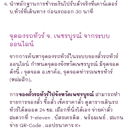
นำหลักฐานการชำระเงินไปรับตั๋วจริงที่เคาน์เตอร์
บ.ทัวร์ที่เดินทาง ก่อนรถออก 30 นาที
จุดลงรถทัวร์ จ. เพชรบูรณ์ จากระบบ
ออนไลน์
จากการค้นหาจุดลงรถทัวร์ในระบบจองตั๋วรถทัวร์
ออนไลน์ กำหนดจุดลงจังหวัดเพชรบูรณ์ มีจุดจอด
ดังนี้ : จุดจอด อ.เขาค้อ, จุดจอดท่ารถเพชรทัวร์
(หล่มสัก),
การ
จองตั๋วรถทัวร์ไปจังหวัดเพชรบูรณ์
สามารถทำ
รายการจองตั๋ว ซื้อตั๋ว เช็คราคาตั๋ว ดูตารางเดินรถ
ทัวร์ได้ตลอด 24 ชม. เลือกที่นั่งได้เอง จ่ายค่าตั๋ว
สะดวกที่ 7-eleven . บัตรเครดิต . พร้อมเพย์ . สแกน
จ่าย QR-Code . แอปธนาคาร K+