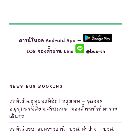
ดาวน์โหลด Android App –
IOS จองตั๋วผ่าน Line
@bus-th
NEWS BUS BOOKING
รถทัวร์ อ.อุทุมพรพิสัย | กรุงเทพ – จุดจอด
อ.อุทุมพรพิสัย จ.ศรีสะเกษ | จองตั๋วรถทัวร์ ตาราง
เดินรถ
รถทัวร์บขส. อุบลราชธานี | บขส. ลำปาง – บขส.