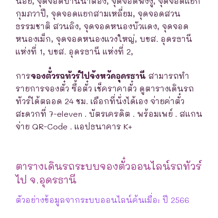
น้อย, จุดจอดบ้านนาต้อง, จุดจอดพังงู, จุดจอดแยก
กุมภวาปี, จุดจอดแยกสามเหลี่ยม, จุดจอดสวน
ธรรมชาติ สวนลิง, จุดจอดหนองบัวแดง, จุดจอด
หนองเม็ก, จุดจอดหนองแวงใหญ่, บขส. อุดรธานี
แห่งที่ 1, บขส. อุดรธานี แห่งที่ 2,
การ
จองตั๋วรถทัวร์ไปจังหวัดอุดรธานี
สามารถทำ
รายการจองตั๋ว ซื้อตั๋ว เช็คราคาตั๋ว ดูตารางเดินรถ
ทัวร์ได้ตลอด 24 ชม. เลือกที่นั่งได้เอง จ่ายค่าตั๋ว
สะดวกที่ 7-eleven . บัตรเครดิต . พร้อมเพย์ . สแกน
จ่าย QR-Code . แอปธนาคาร K+
ตารางเดินรถระบบจองตั๋วออนไลน์รถทัวร์
ไป จ.อุดรธานี
ตัวอย่างข้อมูลจากระบบออนไลน์ค้นเมื่อ: ปี 2566