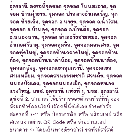
อุดรธานี ลงรถที่จุดจอด จุดจอด โนนสะอาด, จุด
จอด บ้านคำยาง, จุดจอด ปากทางอำเภอเพ็ญ, จุด
จอด ห้วยเกิ้ง, จุดจอด อ.นายูง, จุดจอด อ.น้ำโสม,
จุดจอด อ.บ้านดุง, จุดจอด อ.บ้านผือ, จุดจอด
อ.หนองหาน, จุดจอด อำเภอวังสามหมอ, จุดจอด
อำเภอศรีธาตุ, จุดจอดกุดจิก, จุดจอดคอนสาย, จุด
จอดทุ่งใหญ่, จุดจอดบ้านกลางใหญ่, จุดจอดบ้าน
ก้อง, จุดจอดบ้านนาคำน้อย, จุดจอดบ้านนาต้อง,
จุดจอดพังงู, จุดจอดแยกกุมภวาปี, จุดจอดแยก
สามเหลี่ยม, จุดจอดสวนธรรมชาติ สวนลิง, จุดจอด
หนองบัวแดง, จุดจอดหนองเม็ก, จุดจอดหนอง
แวงใหญ่, บขส. อุดรธานี แห่งที่ 1, บขส. อุดรธานี
แห่งที่ 2,
สามารถใช้บริการจองตั๋วรถทัวร์ที่นี่ จอง
ตั๋วรถทัวร์ออนไลน์ เลือกที่นั่งได้เอง ชำระค่าตั๋ว
สะดวกที่ 7-11 หรือ บัตรเครดิต หรือ พร้อมเพย์ หรือ
สแกนจ่ายผ่าน QR-Code หรือ จ่ายผ่านแอป
ธนาคาร K+ โดยเส้นทางดังกล่าวมีรถทัวร์สวัสดี