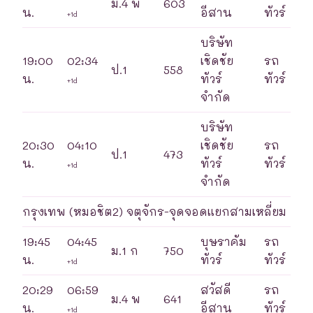
ม.4 พ
603
น.
อีสาน
ทัวร์
+1d
บริษัท
19:00
02:34
เชิดชัย
รถ
ป.1
558
น.
ทัวร์
ทัวร์
+1d
จำกัด
บริษัท
20:30
04:10
เชิดชัย
รถ
ป.1
473
น.
ทัวร์
ทัวร์
+1d
จำกัด
กรุงเทพ (หมอชิต2) จตุจักร-จุดจอดแยกสามเหลี่ยม
19:45
04:45
บุษราคัม
รถ
ม.1 ก
750
น.
ทัวร์
ทัวร์
+1d
20:29
06:59
สวัสดี
รถ
ม.4 พ
641
น.
อีสาน
ทัวร์
+1d