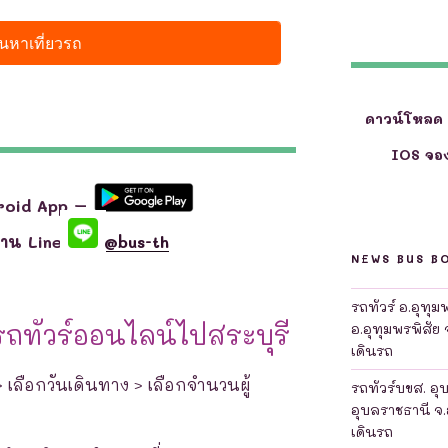
ดาวน์โหลด
IOS จอง
roid App –
ผ่าน Line
@bus-th
NEWS BUS B
รถทัวร์ อ.อุทุ
รถทัวร์ออนไลน์ไปสระบุรี
อ.อุทุมพรพิสัย 
เดินรถ
 > เลือกวันเดินทาง > เลือกจำนวนผู้
รถทัวร์บขส. อุ
อุบลราชธานี จ.
เดินรถ