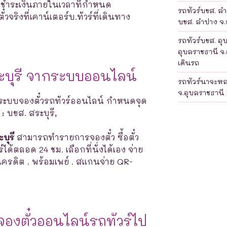
างชำระเงินภายในเวลาที่กำหนด
รถทัวร์บขส. ลำป
จริงที่เคาน์เตอร์บ.ทัวร์ที่เดินทาง
บขส. ลำปาง จ.ล
รถทัวร์บขส. อุ
อุบลราชธานี จ.
เดินรถ
ระบุรี จากระบบออนไลน์
รถทัวร์นาจะห
จ.อุบลราชธานี 
ระบบจองตั๋วรถทัวร์ออนไลน์ กำหนดจุด
 : บขส. สระบุรี,
บุรี
สามารถทำรายการจองตั๋ว ซื้อตั๋ว
์ได้ตลอด 24 ชม. เลือกที่นั่งได้เอง จ่าย
ตรเครดิต . พร้อมเพย์ . สแกนจ่าย QR-
องตั๋วออนไลน์รถทัวร์ไป