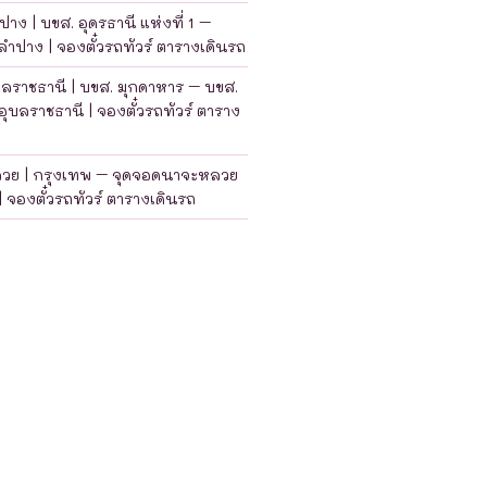
าง | บขส. อุดรธานี แห่งที่ 1 –
ำปาง | จองตั๋วรถทัวร์ ตารางเดินรถ
บลราชธานี | บขส. มุกดาหาร – บขส.
อุบลราชธานี | จองตั๋วรถทัวร์ ตาราง
ลวย | กรุงเทพ – จุดจอดนาจะหลวย
| จองตั๋วรถทัวร์ ตารางเดินรถ