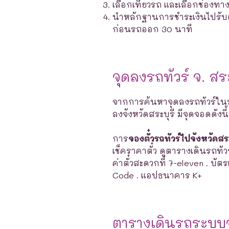
เลือกเที่ยวรถ และเลือกช่องท
นำหลักฐานการชำระเงินไปรับตั๋ว
ก่อนรถออก 30 นาที
จุดลงรถทัวร์ จ. ส
จากการค้นหาจุดลงรถทัวร์ใน
ลงจังหวัดสระบุรี มีจุดจอดดังนี้
การ
จองตั๋วรถทัวร์ไปจังหวัดสระ
เช็คราคาตั๋ว ดูตารางเดินรถทัวร
ค่าตั๋วสะดวกที่ 7-eleven . บั
Code . แอปธนาคาร K+
ตารางเดินรถระบบจ