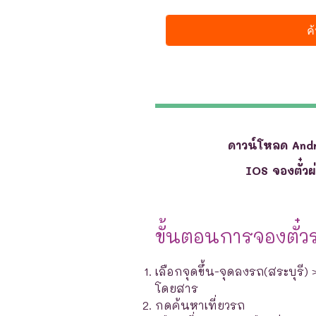
ดาวน์โหลด And
IOS จองตั๋ว
ขั้นตอนการจองตั๋ว
เลือกจุดขึ้น-จุดลงรถ(สระบุรี)
โดยสาร
กดค้นหาเที่ยวรถ