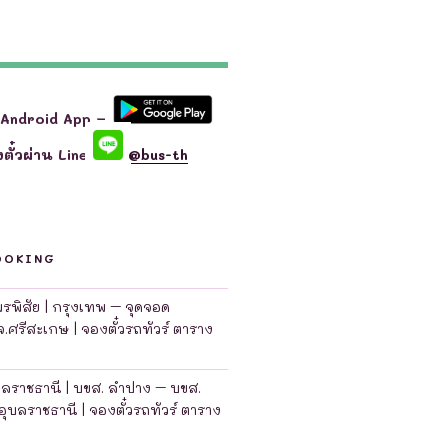
 Android App –
ตั๋วผ่าน Line
@bus-th
OOKING
มพรพิสัย | กรุงเทพ – จุดจอด
จ.ศรีสะเกษ | จองตั๋วรถทัวร์ ตาราง
บลราชธานี | บขส. ลำปาง – บขส.
อุบลราชธานี | จองตั๋วรถทัวร์ ตาราง