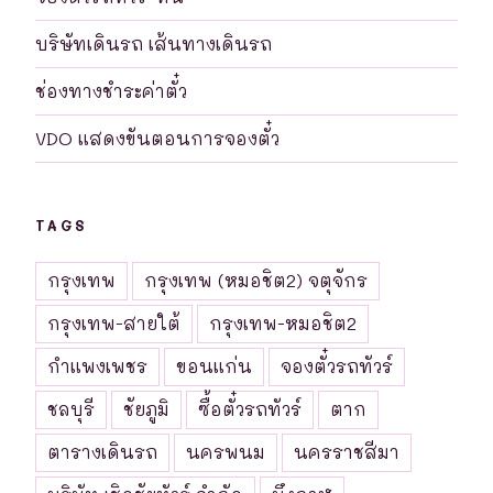
บริษัทเดินรถ เส้นทางเดินรถ
ช่องทางชำระค่าตั๋ว
VDO แสดงขันตอนการจองตั๋ว
TAGS
กรุงเทพ
กรุงเทพ (หมอชิต2) จตุจักร
กรุงเทพ-สายใต้
กรุงเทพ-หมอชิต2
กำแพงเพชร
ขอนแก่น
จองตั๋วรถทัวร์
ชลบุรี
ชัยภูมิ
ซื้อตั๋วรถทัวร์
ตาก
ตารางเดินรถ
นครพนม
นครราชสีมา