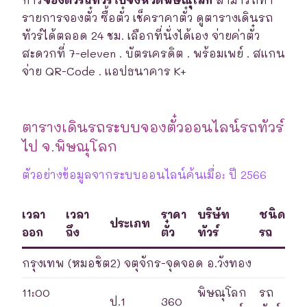
รายการจองตั๋ว ซื้อตั๋ว เช็คราคาตั๋ว ดูตารางเดินรถ
ทัวร์ได้ตลอด 24 ชม. เลือกที่นั่งได้เอง จ่ายค่าตั๋ว
สะดวกที่ 7-eleven . บัตรเครดิต . พร้อมเพย์ . สแกน
จ่าย QR-Code . แอปธนาคาร K+
ตารางเดินรถระบบจองตั๋วออนไลน์รถทัวร์
ไป จ.พิษณุโลก
ตัวอย่างข้อมูลจากระบบออนไลน์ค้นเมื่อ: ปี 2566
เวลา
เวลา
ราคา
บริษัท
ชนิด
ประเภท
ออก
ถึง
ตั๋ว
ทัวร์
รถ
กรุงเทพ (หมอชิต2) จตุจักร-จุดจอด อ.วังทอง
11:00
พิษณุโลก
รถ
ป.1
360