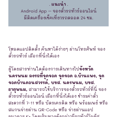
.
แนะนำ
.
Android App – จองตั๋วรถทัวร์ออนไลน์
มีติดเครื่องเช็คเที่ยวรถตลอด 24 ชม.
โหลดแอปติดตั้ง ค้นหาได้ง่ายๆ ผ่านโทรศัพท์ จอง
ตั๋วรถทัวร์ เลือกที่นั่งได้เอง
ผู้โดยสารท่านใดต้องการเดินทางไป
จังหวัด
นครพนม ลงรถที่จุดจอด จุดจอด อ.บ้านแพง, จุด
จอดบ้านดอนสวรรค์, บขส. นครพนม, บขส.
ธาตุพนม,
สามารถใช้บริการจองตั๋วรถทัวร์ที่นี่ จอง
ตั๋วรถทัวร์ออนไลน์ เลือกที่นั่งได้เอง ชำระค่าตั๋ว
สะดวกที่ 7-11 หรือ บัตรเครดิต หรือ พร้อมเพย์ หรือ
สแกนจ่ายผ่าน QR-Code หรือ จ่ายผ่านแอป
ธนาคาร K+ โดยเส้นทางดังกล่าวมีรถทัวร์โลตัส