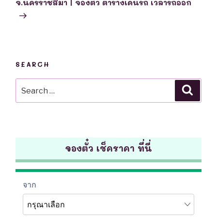
จ.นครราชสีมา | จองตั๋ว ตารางเดินรถ เวลารถออก
SEARCH
Search
Searc
for:
จองตั๋ว เช็คราคา ที่นี่