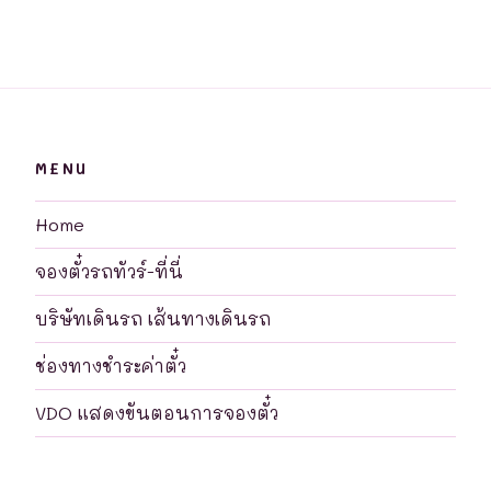
MENU
Home
จองตั๋วรถทัวร์-ที่นี่
บริษัทเดินรถ เส้นทางเดินรถ
ช่องทางชำระค่าตั๋ว
VDO แสดงขันตอนการจองตั๋ว