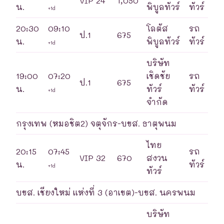
VIP 24
1,050
น.
พิบูลทัวร์
ทัวร์
+1d
20:30
09:10
โลตัส
รถ
ป.1
675
น.
พิบูลทัวร์
ทัวร์
+1d
บริษัท
19:00
07:20
เชิดชัย
รถ
ป.1
675
น.
ทัวร์
ทัวร์
+1d
จำกัด
กรุงเทพ (หมอชิต2) จตุจักร-บขส. ธาตุพนม
ไทย
20:15
07:45
รถ
VIP 32
670
สงวน
น.
ทัวร์
+1d
ทัวร์
บขส. เชียงใหม่ แห่งที่ 3 (อาเขต)-บขส. นครพนม
บริษัท