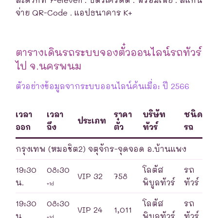
จ่าย QR-Code . แอปธนาคาร K+
ตารางเดินรถระบบจองตั๋วออนไลน์รถทัวร์
ไป จ.นครพนม
ตัวอย่างข้อมูลจากระบบออนไลน์ค้นเมื่อ: ปี 2566
เวลา
เวลา
ราคา
บริษัท
ชนิด
ประเภท
ออก
ถึง
ตั๋ว
ทัวร์
รถ
กรุงเทพ (หมอชิต2) จตุจักร-จุดจอด อ.บ้านแพง
19:30
08:30
โลตัส
รถ
VIP 32
758
น.
พิบูลทัวร์
ทัวร์
+1d
19:30
08:30
โลตัส
รถ
VIP 24
1,011
น.
พิบูลทัวร์
ทัวร์
+1d