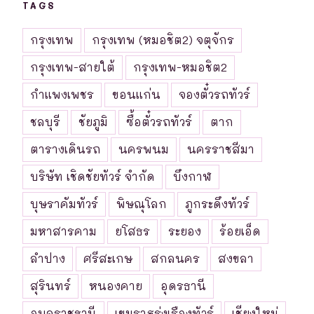
TAGS
กรุงเทพ
กรุงเทพ (หมอชิต2) จตุจักร
กรุงเทพ-สายใต้
กรุงเทพ-หมอชิต2
กำแพงเพชร
ขอนแก่น
จองตั๋วรถทัวร์
ชลบุรี
ชัยภูมิ
ซื้อตั๋วรถทัวร์
ตาก
ตารางเดินรถ
นครพนม
นครราชสีมา
บริษัท เชิดชัยทัวร์ จำกัด
บึงกาฬ
บุษราคัมทัวร์
พิษณุโลก
ภูกระดึงทัวร์
มหาสารคาม
ยโสธร
ระยอง
ร้อยเอ็ด
ลำปาง
ศรีสะเกษ
สกลนคร
สงขลา
สุรินทร์
หนองคาย
อุดรธานี
อุบลราชธานี
เขมราฐรุ่งเรืองทัวร์
เชียงใหม่