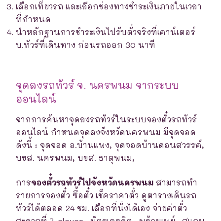
เลือกเที่ยวรถ และเลือกช่องทางชำระเงินภายในเวลา
ที่กำหนด
นำหลักฐานการชำระเงินไปรับตั๋วจริงที่เคาน์เตอร์
บ.ทัวร์ที่เดินทาง ก่อนรถออก 30 นาที
จุดลงรถทัวร์ จ. นครพนม จากระบบ
ออนไลน์
จากการค้นหาจุดลงรถทัวร์ในระบบจองตั๋วรถทัวร์
ออนไลน์ กำหนดจุดลงจังหวัดนครพนม มีจุดจอด
ดังนี้ : จุดจอด อ.บ้านแพง, จุดจอดบ้านดอนสวรรค์,
บขส. นครพนม, บขส. ธาตุพนม,
การ
จองตั๋วรถทัวร์ไปจังหวัดนครพนม
สามารถทำ
รายการจองตั๋ว ซื้อตั๋ว เช็คราคาตั๋ว ดูตารางเดินรถ
ทัวร์ได้ตลอด 24 ชม. เลือกที่นั่งได้เอง จ่ายค่าตั๋ว
สะดวกที่ 7-eleven . บัตรเครดิต . พร้อมเพย์ . สแกน