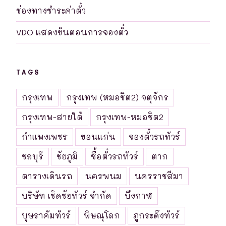
ช่องทางชำระค่าตั๋ว
VDO แสดงขันตอนการจองตั๋ว
TAGS
กรุงเทพ
กรุงเทพ (หมอชิต2) จตุจักร
กรุงเทพ-สายใต้
กรุงเทพ-หมอชิต2
กำแพงเพชร
ขอนแก่น
จองตั๋วรถทัวร์
ชลบุรี
ชัยภูมิ
ซื้อตั๋วรถทัวร์
ตาก
ตารางเดินรถ
นครพนม
นครราชสีมา
บริษัท เชิดชัยทัวร์ จำกัด
บึงกาฬ
บุษราคัมทัวร์
พิษณุโลก
ภูกระดึงทัวร์