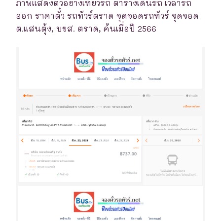
ภาพแสดงตัวอย่างเที่ยวรถ ตารางเดินรถ เวลารถ
ออก ราคาตั๋ว รถทัวร์ตราด จุดจอดรถทัวร์ จุดจอด
ต.แสนตุ้ง, บขส. ตราด, ค้นเมื่อปี 2566