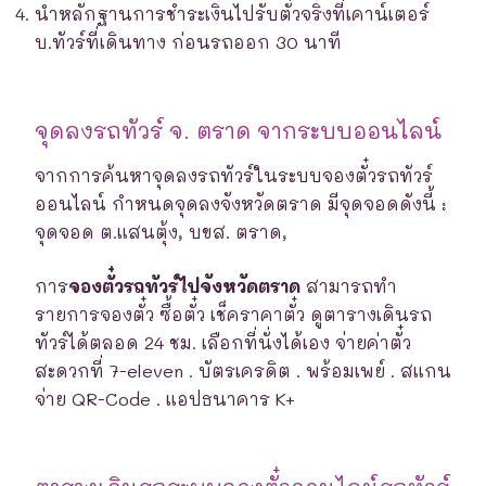
นำหลักฐานการชำระเงินไปรับตั๋วจริงที่เคาน์เตอร์
บ.ทัวร์ที่เดินทาง ก่อนรถออก 30 นาที
จุดลงรถทัวร์ จ. ตราด จากระบบออนไลน์
จากการค้นหาจุดลงรถทัวร์ในระบบจองตั๋วรถทัวร์
ออนไลน์ กำหนดจุดลงจังหวัดตราด มีจุดจอดดังนี้ :
จุดจอด ต.แสนตุ้ง, บขส. ตราด,
การ
จองตั๋วรถทัวร์ไปจังหวัดตราด
สามารถทำ
รายการจองตั๋ว ซื้อตั๋ว เช็คราคาตั๋ว ดูตารางเดินรถ
ทัวร์ได้ตลอด 24 ชม. เลือกที่นั่งได้เอง จ่ายค่าตั๋ว
สะดวกที่ 7-eleven . บัตรเครดิต . พร้อมเพย์ . สแกน
จ่าย QR-Code . แอปธนาคาร K+