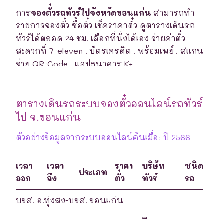
การ
จองตั๋วรถทัวร์ไปจังหวัดขอนแก่น
สามารถทำ
รายการจองตั๋ว ซื้อตั๋ว เช็คราคาตั๋ว ดูตารางเดินรถ
ทัวร์ได้ตลอด 24 ชม. เลือกที่นั่งได้เอง จ่ายค่าตั๋ว
สะดวกที่ 7-eleven . บัตรเครดิต . พร้อมเพย์ . สแกน
จ่าย QR-Code . แอปธนาคาร K+
ตารางเดินรถระบบจองตั๋วออนไลน์รถทัวร์
ไป จ.ขอนแก่น
ตัวอย่างข้อมูลจากระบบออนไลน์ค้นเมื่อ: ปี 2566
เวลา
เวลา
ราคา
บริษัท
ชนิด
ประเภท
ออก
ถึง
ตั๋ว
ทัวร์
รถ
บขส. อ.ทุ่งสง-บขส. ขอนแก่น