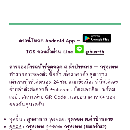
ดาวน์โหลด Android App –
IOS จองตั๋วผ่าน Line
@bus-th
การจองตั๋วรถทัวร์จุดจอด ต.คำป่าหลาย – กรุงเทพ
ทำรายการจองตั๋ว ซื้อตั๋ว เช็คราคาตั๋ว ดูตาราง
เดินรถทัวร์ได้ตลอด 24 ชม. แถมยังเลือกที่นั่งได้เอง
จ่ายค่าตั๋วสะดวกที่ 7-eleven . บัตรเครดิต . พร้อม
เพย์ . สแกนจ่าย QR-Code . แอปธนาคาร K+ ลอง
จองกันดูนะครับ
จุดขึ้น
:
มุกดาหาร
จุดจอด
:
จุดจอด ต.คำป่าหลาย
จุดลง
:
กรุงเทพ
จุดจอด
:
กรุงเทพ (หมอชิต2)