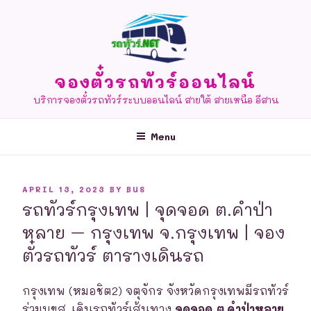
Skip
to
content
จองตั๋วรถทัวร์ออนไลน์
บริการจองตั๋วรถทัวร์ระบบออนไลน์ สายใต้ สายเหนือ อีสาน
Menu
POSTED
APRIL 13, 2023
BY
BUS
ON
รถทัวร์กรุงเทพ | จุดจอด ต.คำป่า
หลาย – กรุงเทพ จ.กรุงเทพ | จอง
ตั๋วรถทัวร์ ตารางเดินรถ
กรุงเทพ (หมอชิต2) จตุจักร จังหวัดกรุงเทพมีรถทัวร์
ร่วมบขส. เดินรถทัวร์เส้นทาง
จุดจอด ต.คำป่าหลาย