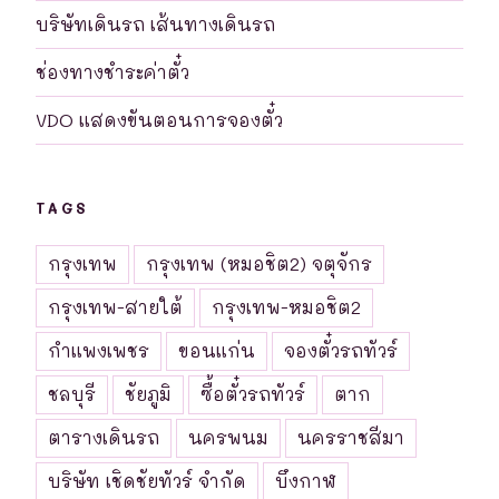
บริษัทเดินรถ เส้นทางเดินรถ
ช่องทางชำระค่าตั๋ว
VDO แสดงขันตอนการจองตั๋ว
TAGS
กรุงเทพ
กรุงเทพ (หมอชิต2) จตุจักร
กรุงเทพ-สายใต้
กรุงเทพ-หมอชิต2
กำแพงเพชร
ขอนแก่น
จองตั๋วรถทัวร์
ชลบุรี
ชัยภูมิ
ซื้อตั๋วรถทัวร์
ตาก
ตารางเดินรถ
นครพนม
นครราชสีมา
บริษัท เชิดชัยทัวร์ จำกัด
บึงกาฬ