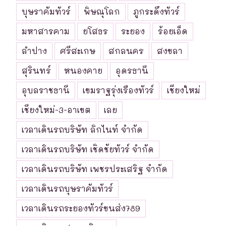
บุษราคัมทัวร์
พิษณุโลก
ภูกระดึงทัวร์
มหาสารคาม
ยโสธร
ระยอง
ร้อยเอ็ด
ลำปาง
ศรีสะเกษ
สกลนคร
สงขลา
สุรินทร์
หนองคาย
อุดรธานี
อุบลราชธานี
เขมราฐรุ่งเรืองทัวร์
เชียงใหม่
เชียงใหม่-3-อาเขต
เลย
เวลาเดินรถบริษัท ลิกไนท์ จำกัด
เวลาเดินรถบริษัท เชิดชัยทัวร์ จำกัด
เวลาเดินรถบริษัท เพชรประเสริฐ จำกัด
เวลาเดินรถบุษราคัมทัวร์
เวลาเดินรถระยองทัวร์ขนส่ง789