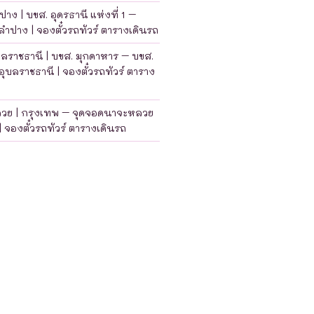
าง | บขส. อุดรธานี แห่งที่ 1 –
ำปาง | จองตั๋วรถทัวร์ ตารางเดินรถ
บลราชธานี | บขส. มุกดาหาร – บขส.
อุบลราชธานี | จองตั๋วรถทัวร์ ตาราง
ลวย | กรุงเทพ – จุดจอดนาจะหลวย
| จองตั๋วรถทัวร์ ตารางเดินรถ