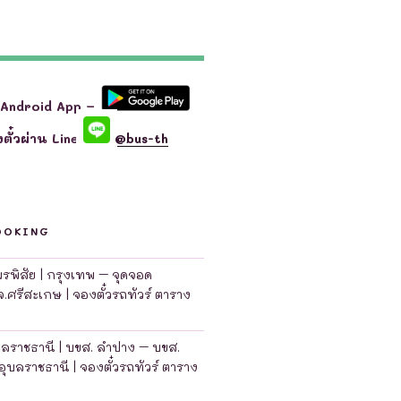
 Android App –
ตั๋วผ่าน Line
@bus-th
OOKING
มพรพิสัย | กรุงเทพ – จุดจอด
จ.ศรีสะเกษ | จองตั๋วรถทัวร์ ตาราง
บลราชธานี | บขส. ลำปาง – บขส.
อุบลราชธานี | จองตั๋วรถทัวร์ ตาราง