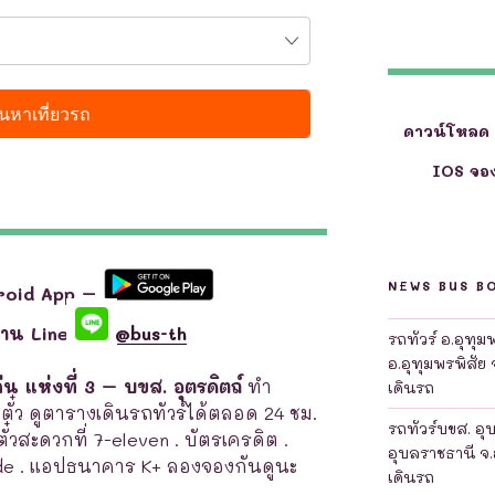
ดาวน์โหลด
IOS จอง
NEWS BUS B
roid App –
ผ่าน Line
@bus-th
รถทัวร์ อ.อุทุ
อ.อุทุมพรพิสัย 
น แห่งที่ 3 – บขส. อุตรดิตถ์
ทำ
เดินรถ
าตั๋ว ดูตารางเดินรถทัวร์ได้ตลอด 24 ชม.
รถทัวร์บขส. อุ
าตั๋วสะดวกที่ 7-eleven . บัตรเครดิต .
อุบลราชธานี จ.
de . แอปธนาคาร K+ ลองจองกันดูนะ
เดินรถ