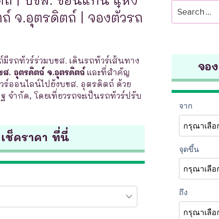
Search
ถ์ จ.อุตรดิตถ์ | จองตั๋วรถ
for:
ถ์มีรถทัวร์ร่วมบขส. เดินรถทัวร์เส้นทาง
จองต
. อุตรดิตถ์ จ.อุตรดิตถ์
และที่สำคัญ
์ออนไลน์ไปยังบขส. อุตรดิตถ์ ด้วย
ิฐ จำกัด, โดยเที่ยวรถจะเป็นรถทัวร์ปรับ
 เช็คราคา ที่นี่