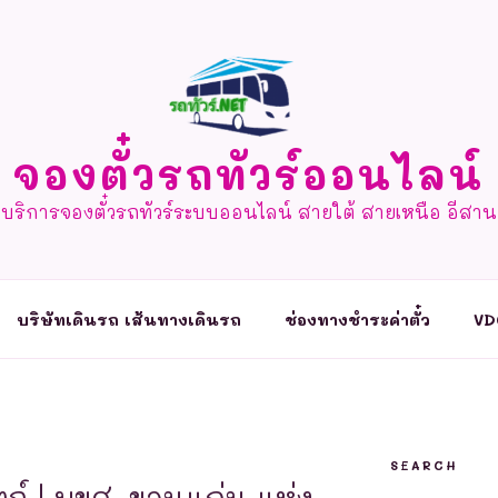
จองตั๋วรถทัวร์ออนไลน์
บริการจองตั๋วรถทัวร์ระบบออนไลน์ สายใต้ สายเหนือ อีสาน
บริษัทเดินรถ เส้นทางเดินรถ
ช่องทางชำระค่าตั๋ว
VD
SEARCH
ตถ์ | บขส. ขอนแก่น แห่ง