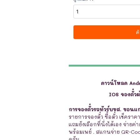
ดาวน์โหลด And
IOS จองตั๋ว
การจองตั๋วรถทัวร์บขส. ขอนแก่
รายการจองตั๋ว ซื้อตั๋ว เช็คราค
แถมยังเลือกที่นั่งได้เอง จ่ายค่
พร้อมเพย์ . สแกนจ่าย QR-Co
ครับ