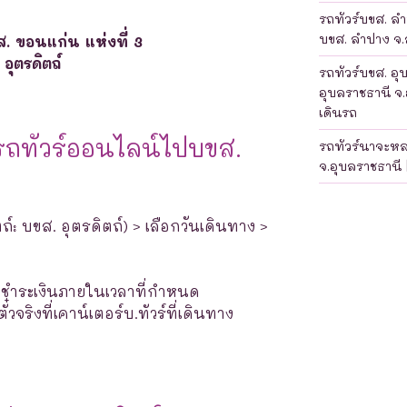
รถทัวร์บขส. ลำป
บขส. ลำปาง จ.ล
. ขอนแก่น แห่งที่ 3
อุตรดิตถ์
รถทัวร์บขส. อุ
อุบลราชธานี จ.
เดินรถ
รถทัวร์ออนไลน์ไปบขส.
รถทัวร์นาจะห
จ.อุบลราชธานี 
ถ์: บขส. อุตรดิตถ์) > เลือกวันเดินทาง >
างชำระเงินภายในเวลาที่กำหนด
จริงที่เคาน์เตอร์บ.ทัวร์ที่เดินทาง