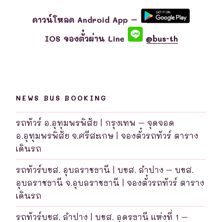
ดาวน์โหลด Android App –
IOS จองตั๋วผ่าน Line
@bus-th
NEWS BUS BOOKING
รถทัวร์ อ.อุทุมพรพิสัย | กรุงเทพ – จุดจอด
อ.อุทุมพรพิสัย จ.ศรีสะเกษ | จองตั๋วรถทัวร์ ตาราง
เดินรถ
รถทัวร์บขส. อุบลราชธานี | บขส. ลำปาง – บขส.
อุบลราชธานี จ.อุบลราชธานี | จองตั๋วรถทัวร์ ตาราง
เดินรถ
รถทัวร์บขส. ลำปาง | บขส. อุดรธานี แห่งที่ 1 –