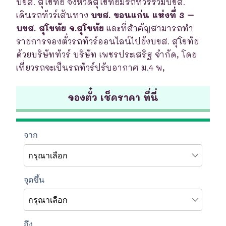
บขส. สุโขทัย จังหวัดสุโขทัยมีรถทัวร์ร่วมบขส.
เดินรถทัวร์เส้นทาง
บขส. ขอนแก่น แห่งที่ 3 –
บขส. สุโขทัย จ.สุโขทัย
และที่สำคัญสามารถทำ
รายการจองตั๋วรถทัวร์ออนไลน์ไปยังบขส. สุโขทัย
ด้วยบริษัททัวร์ บริษัท เพชรประเสริฐ จำกัด, โดย
เที่ยวรถจะเป็นรถทัวร์ปรับอากาศ ม.4 พ,
จองตั๋ว เช็คราคา ที่นี่