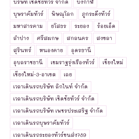
บริษัท เชิดชัยทัวร์ จำกัด
บึงกาฬ
บุษราคัมทัวร์
พิษณุโลก
ภูกระดึงทัวร์
มหาสารคาม
ยโสธร
ระยอง
ร้อยเอ็ด
ลำปาง
ศรีสะเกษ
สกลนคร
สงขลา
สุรินทร์
หนองคาย
อุดรธานี
อุบลราชธานี
เขมราฐรุ่งเรืองทัวร์
เชียงใหม่
เชียงใหม่-3-อาเขต
เลย
เวลาเดินรถบริษัท ลิกไนท์ จำกัด
เวลาเดินรถบริษัท เชิดชัยทัวร์ จำกัด
เวลาเดินรถบริษัท เพชรประเสริฐ จำกัด
เวลาเดินรถบุษราคัมทัวร์
เวลาเดินรถระยองทัวร์ขนส่ง789