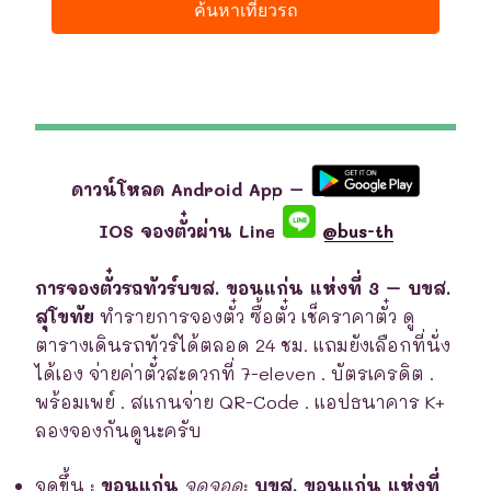
ดาวน์โหลด Android App –
IOS จองตั๋วผ่าน Line
@bus-th
การจองตั๋วรถทัวร์บขส. ขอนแก่น แห่งที่ 3 – บขส.
สุโขทัย
ทำรายการจองตั๋ว ซื้อตั๋ว เช็คราคาตั๋ว ดู
ตารางเดินรถทัวร์ได้ตลอด 24 ชม. แถมยังเลือกที่นั่ง
ได้เอง จ่ายค่าตั๋วสะดวกที่ 7-eleven . บัตรเครดิต .
พร้อมเพย์ . สแกนจ่าย QR-Code . แอปธนาคาร K+
ลองจองกันดูนะครับ
จุดขึ้น
:
ขอนแก่น
จุดจอด
:
บขส. ขอนแก่น แห่งที่