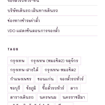
จองตั๋วรถทัวร์-ที่นี่
บริษัทเดินรถ เส้นทางเดินรถ
ช่องทางชำระค่าตั๋ว
VDO แสดงขันตอนการจองตั๋ว
TAGS
กรุงเทพ
กรุงเทพ (หมอชิต2) จตุจักร
กรุงเทพ-สายใต้
กรุงเทพ-หมอชิต2
กำแพงเพชร
ขอนแก่น
จองตั๋วรถทัวร์
ชลบุรี
ชัยภูมิ
ซื้อตั๋วรถทัวร์
ตาก
ตารางเดินรถ
นครพนม
นครราชสีมา