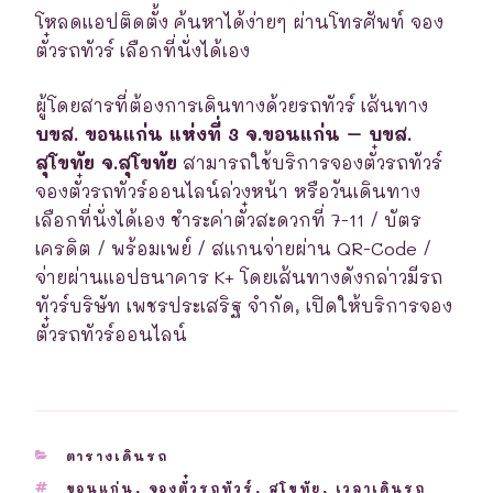
โหลดแอปติดตั้ง ค้นหาได้ง่ายๆ ผ่านโทรศัพท์ จอง
ตั๋วรถทัวร์ เลือกที่นั่งได้เอง
ผู้โดยสารที่ต้องการเดินทางด้วยรถทัวร์ เส้นทาง
บขส. ขอนแก่น แห่งที่ 3 จ.ขอนแก่น – บขส.
สุโขทัย จ.สุโขทัย
สามารถใช้บริการจองตั๋วรถทัวร์
จองตั๋วรถทัวร์ออนไลน์ล่วงหน้า หรือวันเดินทาง
เลือกที่นั่งได้เอง ชำระค่าตั๋วสะดวกที่ 7-11 / บัตร
เครดิต / พร้อมเพย์ / สแกนจ่ายผ่าน QR-Code /
จ่ายผ่านแอปธนาคาร K+ โดยเส้นทางดังกล่าวมีรถ
ทัวร์บริษัท เพชรประเสริฐ จำกัด, เปิดให้บริการจอง
ตั๋วรถทัวร์ออนไลน์
CATEGORIES
ตารางเดินรถ
TAGS
ขอนแก่น
,
จองตั๋วรถทัวร์
,
สุโขทัย
,
เวลาเดินรถ