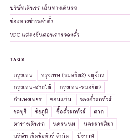
บริษัทเดินรถ เส้นทางเดินรถ
ช่องทางชำระค่าตั๋ว
VDO แสดงขันตอนการจองตั๋ว
TAGS
กรุงเทพ
กรุงเทพ (หมอชิต2) จตุจักร
กรุงเทพ-สายใต้
กรุงเทพ-หมอชิต2
กำแพงเพชร
ขอนแก่น
จองตั๋วรถทัวร์
ชลบุรี
ชัยภูมิ
ซื้อตั๋วรถทัวร์
ตาก
ตารางเดินรถ
นครพนม
นครราชสีมา
บริษัท เชิดชัยทัวร์ จำกัด
บึงกาฬ