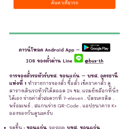
ดาวน์โหลด Android App –
IOS จองตั๋วผ่าน Line
@bus-th
การจองตั๋วรถทัวร์บขส. ขอนแก่น – บขส. อุดรธานี
แห่งที่ 1
ทำรายการจองตั๋ว ซื้อตั๋ว เช็คราคาตั๋ว ดู
ตารางเดินรถทัวร์ได้ตลอด 24 ชม. แถมยังเลือกที่นั่ง
ได้เอง จ่ายค่าตั๋วสะดวกที่ 7-eleven . บัตรเครดิต .
พร้อมเพย์ . สแกนจ่าย QR-Code . แอปธนาคาร K+
ลองจองกันดูนะครับ
จุดขึ้น
:
ขอนแก่น
จุดจอด
:
บขส. ขอนแก่น