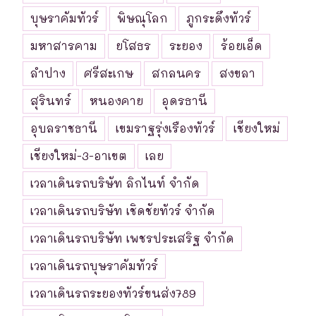
บุษราคัมทัวร์
พิษณุโลก
ภูกระดึงทัวร์
มหาสารคาม
ยโสธร
ระยอง
ร้อยเอ็ด
ลำปาง
ศรีสะเกษ
สกลนคร
สงขลา
สุรินทร์
หนองคาย
อุดรธานี
อุบลราชธานี
เขมราฐรุ่งเรืองทัวร์
เชียงใหม่
เชียงใหม่-3-อาเขต
เลย
เวลาเดินรถบริษัท ลิกไนท์ จำกัด
เวลาเดินรถบริษัท เชิดชัยทัวร์ จำกัด
เวลาเดินรถบริษัท เพชรประเสริฐ จำกัด
เวลาเดินรถบุษราคัมทัวร์
เวลาเดินรถระยองทัวร์ขนส่ง789