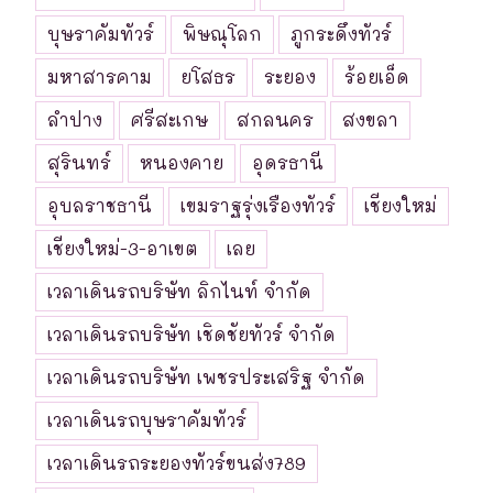
บุษราคัมทัวร์
พิษณุโลก
ภูกระดึงทัวร์
มหาสารคาม
ยโสธร
ระยอง
ร้อยเอ็ด
ลำปาง
ศรีสะเกษ
สกลนคร
สงขลา
สุรินทร์
หนองคาย
อุดรธานี
อุบลราชธานี
เขมราฐรุ่งเรืองทัวร์
เชียงใหม่
เชียงใหม่-3-อาเขต
เลย
เวลาเดินรถบริษัท ลิกไนท์ จำกัด
เวลาเดินรถบริษัท เชิดชัยทัวร์ จำกัด
เวลาเดินรถบริษัท เพชรประเสริฐ จำกัด
เวลาเดินรถบุษราคัมทัวร์
เวลาเดินรถระยองทัวร์ขนส่ง789