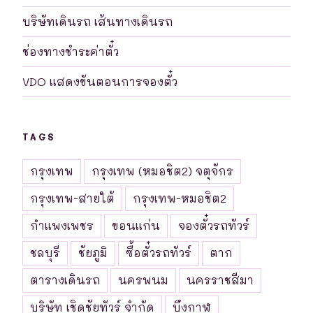
บริษัทเดินรถ เส้นทางเดินรถ
ช่องทางชำระค่าตั๋ว
VDO แสดงขันตอนการจองตั๋ว
TAGS
กรุงเทพ
กรุงเทพ (หมอชิต2) จตุจักร
กรุงเทพ-สายใต้
กรุงเทพ-หมอชิต2
กำแพงเพชร
ขอนแก่น
จองตั๋วรถทัวร์
ชลบุรี
ชัยภูมิ
ซื้อตั๋วรถทัวร์
ตาก
ตารางเดินรถ
นครพนม
นครราชสีมา
บริษัท เชิดชัยทัวร์ จำกัด
บึงกาฬ