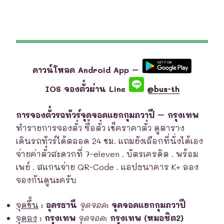
ดาวน์โหลด Android App –
IOS จองตั๋วผ่าน Line
@bus-th
การจองตั๋วรถทัวร์จุดจอดแยกกุมภวาปี – กรุงเทพ
ทำรายการจองตั๋ว ซื้อตั๋ว เช็คราคาตั๋ว ดูตาราง
เดินรถทัวร์ได้ตลอด 24 ชม. แถมยังเลือกที่นั่งได้เอง
จ่ายค่าตั๋วสะดวกที่ 7-eleven . บัตรเครดิต . พร้อม
เพย์ . สแกนจ่าย QR-Code . แอปธนาคาร K+ ลอง
จองกันดูนะครับ
จุดขึ้น
:
อุดรธานี
จุดจอด
:
จุดจอดแยกกุมภวาปี
จุดลง
:
กรุงเทพ
จุดจอด
:
กรุงเทพ (หมอชิต2)