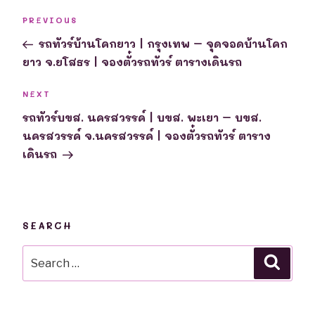
Post
Previous
PREVIOUS
navigation
Post
รถทัวร์บ้านโคกยาว | กรุงเทพ – จุดจอดบ้านโคก
ยาว จ.ยโสธร | จองตั๋วรถทัวร์ ตารางเดินรถ
Next
NEXT
Post
รถทัวร์บขส. นครสวรรค์ | บขส. พะเยา – บขส.
นครสวรรค์ จ.นครสวรรค์ | จองตั๋วรถทัวร์ ตาราง
เดินรถ
SEARCH
Search
Searc
for: