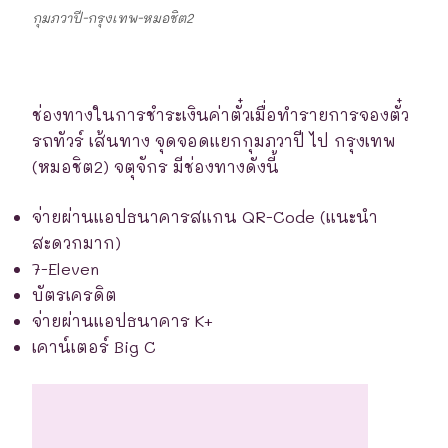
กุมภวาปี-กรุงเทพ-หมอชิต2
ช่องทางในการชำระเงินค่าตั๋วเมื่อทำรายการจองตั๋ว
รถทัวร์ เส้นทาง จุดจอดแยกกุมภวาปี ไป กรุงเทพ
(หมอชิต2) จตุจักร มีช่องทางดังนี้
จ่ายผ่านแอปธนาคารสแกน QR-Code (แนะนำ
สะดวกมาก)
7-Eleven
บัตรเครดิต
จ่ายผ่านแอปธนาคาร K+
เคาน์เตอร์ Big C