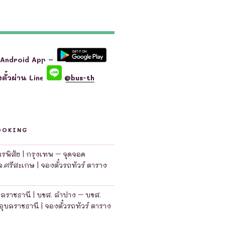
 Android App –
ตั๋วผ่าน Line
@bus-th
OOKING
มพรพิสัย | กรุงเทพ – จุดจอด
จ.ศรีสะเกษ | จองตั๋วรถทัวร์ ตาราง
บลราชธานี | บขส. ลำปาง – บขส.
อุบลราชธานี | จองตั๋วรถทัวร์ ตาราง