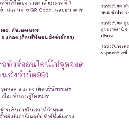
ที่นั่งได้เอง จ่ายค่าตั๋วสะดวกที่ 7-
รถทัวร์บขส. ลำป
เพย์ . สแกนจ่าย QR-Code . แอปธนาคาร
บขส. ลำปาง จ.ล
รถทัวร์บขส. อุ
อุบลราชธานี จ.
บขส. กำแพงเพชร
เดินรถ
 อ.แกลง (ติดบริษัทขนส่งจำกัด99)
รถทัวร์นาจะห
จ.อุบลราชธานี 
รถทัวร์ออนไลน์ไปจุดจอด
ขนส่งจำกัด99)
: จุดจอด อ.แกลง (ติดบริษัทขนส่ง
> เลือกจำนวนผู้โดยสาร
างชำระเงินภายในเวลาที่กำหนด
จริงที่เคาน์เตอร์บ.ทัวร์ที่เดินทาง