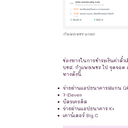
กำแพงเพชร-แกลง
ช่องทางในการชำระเงินค่าตั๋วเ
บขส. กำแพงเพชร ไป จุดจอด อ.
ทางดังนี้
จ่ายผ่านแอปธนาคารสแกน Q
7-Eleven
บัตรเครดิต
จ่ายผ่านแอปธนาคาร K+
เคาน์เตอร์ Big C