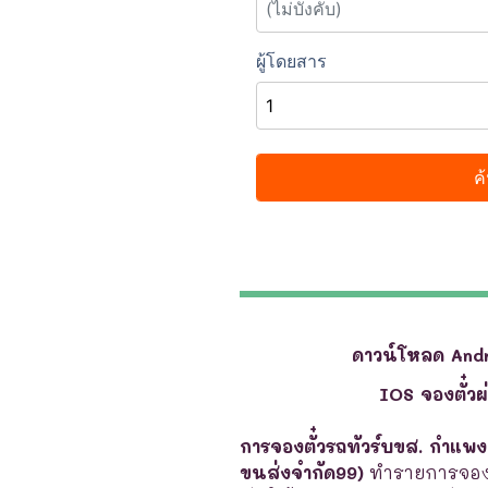
ดาวน์โหลด And
IOS จองตั๋ว
การจองตั๋วรถทัวร์บขส. กำแพ
ขนส่งจำกัด99)
ทำรายการจองตั๋