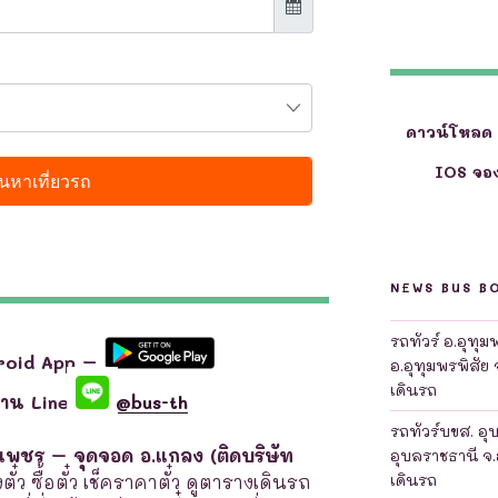
ดาวน์โหลด
IOS จอง
NEWS BUS B
รถทัวร์ อ.อุทุ
roid App –
อ.อุทุมพรพิสัย 
เดินรถ
ผ่าน Line
@bus-th
รถทัวร์บขส. อุ
งเพชร – จุดจอด อ.แกลง (ติดบริษัท
อุบลราชธานี จ.
เดินรถ
ว ซื้อตั๋ว เช็คราคาตั๋ว ดูตารางเดินรถ