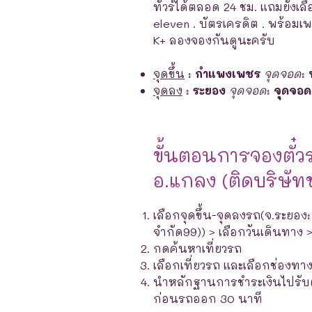
ทัวร์ได้ตลอด 24 ชม. แถมยังเลือก
eleven . บัตรเครดิต . พร้อม
K+ ลองจองกันดูนะครับ
จุดขึ้น
:
กำแพงเพชร
จุดจอด
:
จุดลง
:
ระยอง
จุดจอด
:
จุดจอด
ขั้นตอนการจองตั๋ว
อ.แกลง (ติดบริษัท
เลือกจุดขึ้น-จุดลงรถ(จ.ระยอง
จำกัด99)) > เลือกวันเดินทาง 
กดค้นหาเที่ยวรถ
เลือกเที่ยวรถ และเลือกช่องท
นำหลักฐานการชำระเงินไปรับตั๋ว
ก่อนรถออก 30 นาที