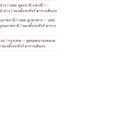
าง | บขส. อุดรธานี แห่งที่ 1 –
ำปาง | จองตั๋วรถทัวร์ ตารางเดินรถ
บลราชธานี | บขส. มุกดาหาร – บขส.
อุบลราชธานี | จองตั๋วรถทัวร์ ตาราง
ลวย | กรุงเทพ – จุดจอดนาจะหลวย
| จองตั๋วรถทัวร์ ตารางเดินรถ