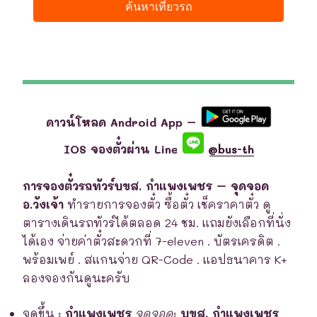
ดาวน์โหลด Android App –
IOS จองตั๋วผ่าน Line
@bus-th
การจองตั๋วรถทัวร์บขส. กำแพงเพชร – จุดจอด
อ.วังเจ้า
ทำรายการจองตั๋ว ซื้อตั๋ว เช็คราคาตั๋ว ดู
ตารางเดินรถทัวร์ได้ตลอด 24 ชม. แถมยังเลือกที่นั่ง
ได้เอง จ่ายค่าตั๋วสะดวกที่ 7-eleven . บัตรเครดิต .
พร้อมเพย์ . สแกนจ่าย QR-Code . แอปธนาคาร K+
ลองจองกันดูนะครับ
จุดขึ้น
:
กำแพงเพชร
จุดจอด
:
บขส. กำแพงเพชร