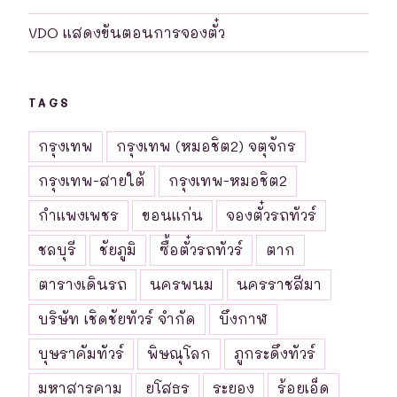
VDO แสดงขันตอนการจองตั๋ว
TAGS
กรุงเทพ
กรุงเทพ (หมอชิต2) จตุจักร
กรุงเทพ-สายใต้
กรุงเทพ-หมอชิต2
กำแพงเพชร
ขอนแก่น
จองตั๋วรถทัวร์
ชลบุรี
ชัยภูมิ
ซื้อตั๋วรถทัวร์
ตาก
ตารางเดินรถ
นครพนม
นครราชสีมา
บริษัท เชิดชัยทัวร์ จำกัด
บึงกาฬ
บุษราคัมทัวร์
พิษณุโลก
ภูกระดึงทัวร์
มหาสารคาม
ยโสธร
ระยอง
ร้อยเอ็ด