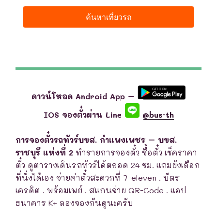
ดาวน์โหลด Android App –
IOS จองตั๋วผ่าน Line
@bus-th
การจองตั๋วรถทัวร์บขส. กำแพงเพชร – บขส.
ราชบุรี แห่งที่ 2
ทำรายการจองตั๋ว ซื้อตั๋ว เช็คราคา
ตั๋ว ดูตารางเดินรถทัวร์ได้ตลอด 24 ชม. แถมยังเลือก
ที่นั่งได้เอง จ่ายค่าตั๋วสะดวกที่ 7-eleven . บัตร
เครดิต . พร้อมเพย์ . สแกนจ่าย QR-Code . แอป
ธนาคาร K+ ลองจองกันดูนะครับ