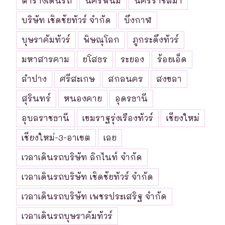
ตารางเดินรถ
นครพนม
นครราชสีมา
บริษัท เชิดชัยทัวร์ จำกัด
บึงกาฬ
บุษราคัมทัวร์
พิษณุโลก
ภูกระดึงทัวร์
มหาสารคาม
ยโสธร
ระยอง
ร้อยเอ็ด
ลำปาง
ศรีสะเกษ
สกลนคร
สงขลา
สุรินทร์
หนองคาย
อุดรธานี
อุบลราชธานี
เขมราฐรุ่งเรืองทัวร์
เชียงใหม่
เชียงใหม่-3-อาเขต
เลย
เวลาเดินรถบริษัท ลิกไนท์ จำกัด
เวลาเดินรถบริษัท เชิดชัยทัวร์ จำกัด
เวลาเดินรถบริษัท เพชรประเสริฐ จำกัด
เวลาเดินรถบุษราคัมทัวร์