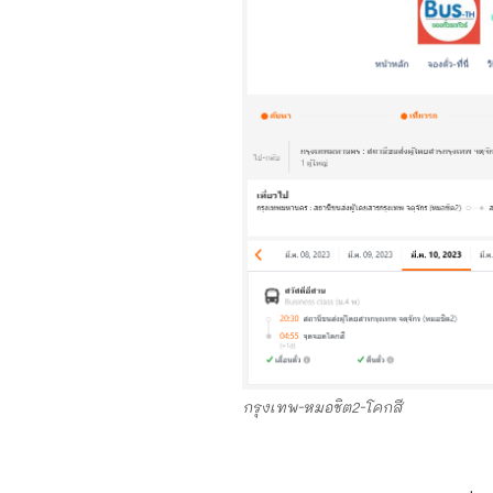
กรุงเทพ-หมอชิต2-โคกสี