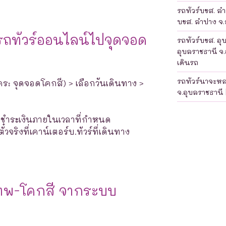
รถทัวร์บขส. ลำป
บขส. ลำปาง จ.ล
รถทัวร์ออนไลน์ไปจุดจอด
รถทัวร์บขส. อุ
อุบลราชธานี จ.
เดินรถ
รถทัวร์นาจะห
ร: จุดจอดโคกสี) > เลือกวันเดินทาง >
จ.อุบลราชธานี 
างชำระเงินภายในเวลาที่กำหนด
จริงที่เคาน์เตอร์บ.ทัวร์ที่เดินทาง
เทพ-โคกสี จากระบบ