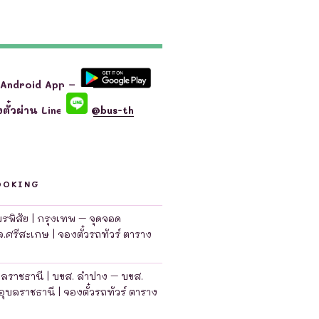
 Android App –
ตั๋วผ่าน Line
@bus-th
OOKING
มพรพิสัย | กรุงเทพ – จุดจอด
จ.ศรีสะเกษ | จองตั๋วรถทัวร์ ตาราง
บลราชธานี | บขส. ลำปาง – บขส.
อุบลราชธานี | จองตั๋วรถทัวร์ ตาราง