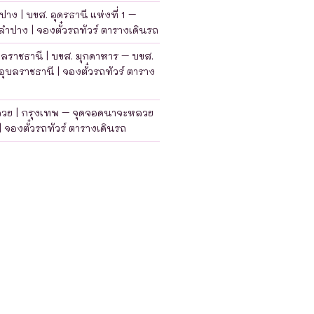
าง | บขส. อุดรธานี แห่งที่ 1 –
ำปาง | จองตั๋วรถทัวร์ ตารางเดินรถ
บลราชธานี | บขส. มุกดาหาร – บขส.
อุบลราชธานี | จองตั๋วรถทัวร์ ตาราง
ลวย | กรุงเทพ – จุดจอดนาจะหลวย
| จองตั๋วรถทัวร์ ตารางเดินรถ