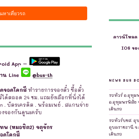
ดาวน์โหลด
IOS จอง
roid App –
ผ่าน Line
@bus-th
NEWS BUS B
จุดจอดโคกสี
ทำรายการจองตั๋ว ซื้อตั๋ว
รถทัวร์ อ.อุทุ
์ได้ตลอด 24 ชม. แถมยังเลือกที่นั่งได้
อ.อุทุมพรพิสัย 
en . บัตรเครดิต . พร้อมเพย์ . สแกนจ่าย
เดินรถ
งจองกันดูนะครับ
รถทัวร์บขส. อุ
เทพ (หมอชิต2) จตุจักร
อุบลราชธานี จ.
เดินรถ
จอดโคกสี