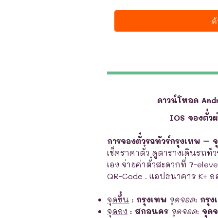
ดาวน์โหลด And
IOS จองตั๋ว
การจองตั๋วรถทัวร์กรุงเทพ – 
เช็คราคาตั๋ว ดูตารางเดินรถทัวร
เอง จ่ายค่าตั๋วสะดวกที่ 7-elev
QR-Code . แอปธนาคาร K+ ลอ
จุดขึ้น
:
กรุงเทพ
จุดจอด
:
กรุง
จุดลง
:
สกลนคร
จุดจอด
:
จุด