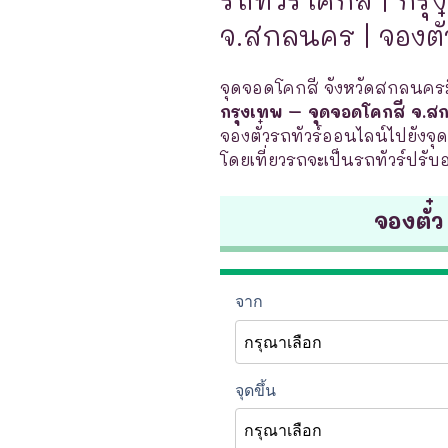
จ.สกลนคร | จองตั๋
จุดจอดโคกสี จังหวัดสกลนครมี
กรุงเทพ – จุดจอดโคกสี จ.
จองตั๋วรถทัวร์ออนไลน์ไปยังจุด
โดยเที่ยวรถจะเป็นรถทัวร์ปรับ
จองตั๋ว