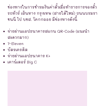
ช่องทางในการชำระเงินค่าตั๋วเมื่อทำรายการจองตั๋ว
รถทัวร์ เส้นทาง กรุงเทพ (สายใต้ใหม่) ถนนบรมรา
ชนนี ไป บขส. โคกกลอย มีช่องทางดังนี้
จ่ายผ่านแอปธนาคารสแกน QR-Code (แนะนำ
สะดวกมาก)
7-Eleven
บัตรเครดิต
จ่ายผ่านแอปธนาคาร K+
เคาน์เตอร์ Big C