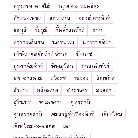
กรุงเทพ-สายใต้
กรุงเทพ-หมอชิต2
กำแพงเพชร
ขอนแก่น
จองตั๋วรถทัวร์
ชลบุรี
ชัยภูมิ
ซื้อตั๋วรถทัวร์
ตาก
ตารางเดินรถ
นครพนม
นครราชสีมา
บริษัท เชิดชัยทัวร์ จำกัด
บึงกาฬ
บุษราคัมทัวร์
พิษณุโลก
ภูกระดึงทัวร์
มหาสารคาม
ยโสธร
ระยอง
ร้อยเอ็ด
ลำปาง
ศรีสะเกษ
สกลนคร
สงขลา
สุรินทร์
หนองคาย
อุดรธานี
อุบลราชธานี
เขมราฐรุ่งเรืองทัวร์
เชียงใหม่
เชียงใหม่-3-อาเขต
เลย