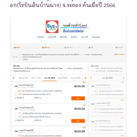
อก(โรบินสันบ้านฉาง) จ.ระยอง ค้นเมื่อปี 2566