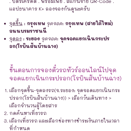
. บัตรเครดิต . พร้อมเพย์ . สแกนจ่าย QR-Code .
แอปธนาคาร K+ ลองจองกันดูนะครับ
จุดขึ้น
:
กรุงเทพ
จุดจอด
:
กรุงเทพ (สายใต้ใหม่)
ถนนบรมราชนนี
จุดลง
:
ระยอง
จุดจอด
:
จุดจอดแยกเนินกระปร
อก(โรบินสันบ้านฉาง)
ขั้นตอนการจองตั๋วรถทัวร์ออนไลน์ไปจุด
จอดแยกเนินกระปรอก(โรบินสันบ้านฉาง)
เลือกจุดขึ้น-จุดลงรถ(จ.ระยอง: จุดจอดแยกเนินกระ
ปรอก(โรบินสันบ้านฉาง)) > เลือกวันเดินทาง >
เลือกจำนวนผู้โดยสาร
กดค้นหาเที่ยวรถ
เลือกเที่ยวรถ และเลือกช่องทางชำระเงินภายในเวลา
ที่กำหนด