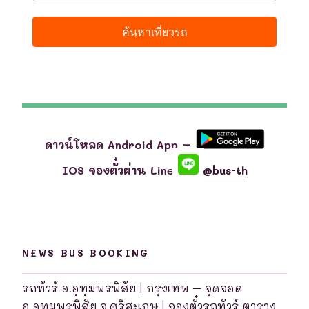
ดาวน์โหลด Android App –
IOS จองตั๋วผ่าน Line
@bus-th
NEWS BUS BOOKING
รถทัวร์ อ.อุทุมพรพิสัย | กรุงเทพ – จุดจอด
อ.อุทุมพรพิสัย จ.ศรีสะเกษ | จองตั๋วรถทัวร์ ตาราง