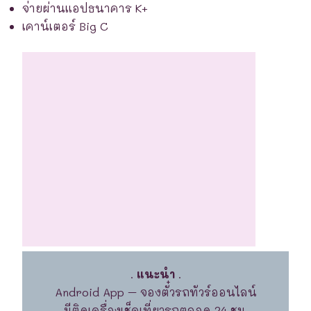
จ่ายผ่านแอปธนาคาร K+
เคาน์เตอร์ Big C
.
แนะนำ
.
Android App – จองตั๋วรถทัวร์ออนไลน์
มีติดเครื่องเช็คเที่ยวรถตลอด 24 ชม.