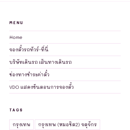
MENU
Home
จองตั๋วรถทัวร์-ที่นี่
บริษัทเดินรถ เส้นทางเดินรถ
ช่องทางชำระค่าตั๋ว
VDO แสดงขันตอนการจองตั๋ว
TAGS
กรุงเทพ
กรุงเทพ (หมอชิต2) จตุจักร