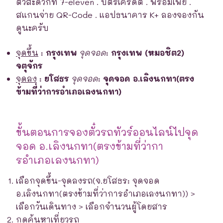
ตั๋วสะดวกที่ 7-eleven . บัตรเครดิต . พร้อมเพย์ .
สแกนจ่าย QR-Code . แอปธนาคาร K+ ลองจองกัน
ดูนะครับ
จุดขึ้น
:
กรุงเทพ
จุดจอด
:
กรุงเทพ (หมอชิต2)
จตุจักร
จุดลง
:
ยโสธร
จุดจอด
:
จุดจอด อ.เลิงนกทา(ตรง
ข้ามที่ว่าการอำเภอเลงนกทา)
ขั้นตอนการจองตั๋วรถทัวร์ออนไลน์ไปจุด
จอด อ.เลิงนกทา(ตรงข้ามที่ว่ากา
รอำเภอเลงนกทา)
เลือกจุดขึ้น-จุดลงรถ(จ.ยโสธร: จุดจอด
อ.เลิงนกทา(ตรงข้ามที่ว่าการอำเภอเลงนกทา)) >
เลือกวันเดินทาง > เลือกจำนวนผู้โดยสาร
กดค้นหาเที่ยวรถ