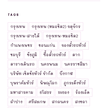
TAGS
กรุงเทพ
กรุงเทพ (หมอชิต2) จตุจักร
กรุงเทพ-สายใต้
กรุงเทพ-หมอชิต2
กำแพงเพชร
ขอนแก่น
จองตั๋วรถทัวร์
ชลบุรี
ชัยภูมิ
ซื้อตั๋วรถทัวร์
ตาก
ตารางเดินรถ
นครพนม
นครราชสีมา
บริษัท เชิดชัยทัวร์ จำกัด
บึงกาฬ
บุษราคัมทัวร์
พิษณุโลก
ภูกระดึงทัวร์
มหาสารคาม
ยโสธร
ระยอง
ร้อยเอ็ด
ลำปาง
ศรีสะเกษ
สกลนคร
สงขลา