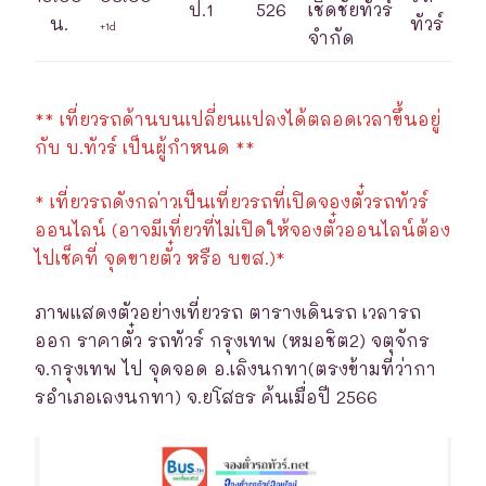
ป.1
526
เชิดชัยทัวร์
น.
ทัวร์
+1d
จำกัด
** เที่ยวรถด้านบนเปลี่ยนแปลงได้ตลอดเวลาขึ้นอยู่
กับ บ.ทัวร์ เป็นผู้กำหนด **
* เที่ยวรถดังกล่าวเป็นเที่ยวรถที่เปิดจองตั๋วรถทัวร์
ออนไลน์ (อาจมีเที่ยวที่ไม่เปิดให้จองตั๋วออนไลน์ต้อง
ไปเช็คที่ จุดขายตั๋ว หรือ บขส.)*
ภาพแสดงตัวอย่างเที่ยวรถ ตารางเดินรถ เวลารถ
ออก ราคาตั๋ว รถทัวร์ กรุงเทพ (หมอชิต2) จตุจักร
จ.กรุงเทพ ไป จุดจอด อ.เลิงนกทา(ตรงข้ามที่ว่ากา
รอำเภอเลงนกทา) จ.ยโสธร ค้นเมื่อปี 2566