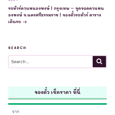
Next
Post
รถทัวร์ควนหนองหงษ์ | กรุงเทพ – จุดจอดควนหน
องหงษ์ จ.นครศรีธรรมราช | จองตั๋วรถทัวร์ ตาราง
เดินรถ
SEARCH
Search
Searc
for:
จองตั๋ว เช็คราคา ที่นี่