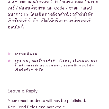
เอง ชำระค่าตั๋วสะดวกที่ 7-11 / บัตรเครดิต / พร้อม
เพย์ / สแกนจ่ายผ่าน QR-Code / จ่ายผ่านแอป
ธนาคาร K+ โดยเส้นทางดังกล่าวมีรถทัวร์บริษัท
เชิดชัยทัวร์ จำกัด, เปิดให้บริการจองตั๋วรถทัวร์
ออนไลน์
CATEGORIES
ตารางเดินรถ
TAGS
กรุงเทพ
,
จองตั๋วรถทัวร์
,
ยโสธร
,
เลิงนกทา-ตรง
ข้ามที่ว่าการอำเภอเลงนกทา
,
เวลาเดินรถบริษัท
เชิดชัยทัวร์ จำกัด
Leave a Reply
Your email address will not be published.
Required fields are marked
*