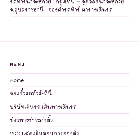
รถทัวร์นาจะหลวย | กรุงเทพ – จุดจอดนาจะหลวย
จ.อุบลราชธานี | จองตั๋วรถทัวร์ ตารางเดินรถ
MENU
Home
จองตั๋วรถทัวร์-ที่นี่
บริษัทเดินรถ เส้นทางเดินรถ
ช่องทางชำระค่าตั๋ว
VDO แสดงขันตอนการจองตั๋ว