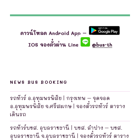
ดาวน์โหลด Android App –
IOS จองตั๋วผ่าน Line
@bus-th
NEWS BUS BOOKING
รถทัวร์ อ.อุทุมพรพิสัย | กรุงเทพ – จุดจอด
อ.อุทุมพรพิสัย จ.ศรีสะเกษ | จองตั๋วรถทัวร์ ตาราง
เดินรถ
รถทัวร์บขส. อุบลราชธานี | บขส. ลำปาง – บขส.
อุบลราชธานี จ.อุบลราชธานี | จองตั๋วรถทัวร์ ตาราง