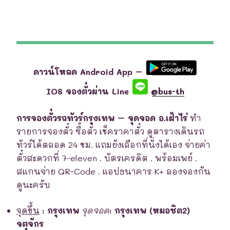
ดาวน์โหลด Android App –
IOS จองตั๋วผ่าน Line
@bus-th
การจองตั๋วรถทัวร์กรุงเทพ – จุดจอด อ.เฝ้าไร่
ทำ
รายการจองตั๋ว ซื้อตั๋ว เช็คราคาตั๋ว ดูตารางเดินรถ
ทัวร์ได้ตลอด 24 ชม. แถมยังเลือกที่นั่งได้เอง จ่ายค่า
ตั๋วสะดวกที่ 7-eleven . บัตรเครดิต . พร้อมเพย์ .
สแกนจ่าย QR-Code . แอปธนาคาร K+ ลองจองกัน
ดูนะครับ
จุดขึ้น
:
กรุงเทพ
จุดจอด
:
กรุงเทพ (หมอชิต2)
จตุจักร