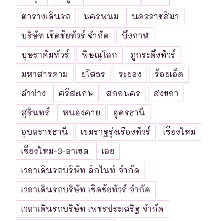
ตารางเดินรถ
นครพนม
นครราชสีมา
บริษัท เชิดชัยทัวร์ จำกัด
บึงกาฬ
บุษราคัมทัวร์
พิษณุโลก
ภูกระดึงทัวร์
มหาสารคาม
ยโสธร
ระยอง
ร้อยเอ็ด
ลำปาง
ศรีสะเกษ
สกลนคร
สงขลา
สุรินทร์
หนองคาย
อุดรธานี
อุบลราชธานี
เขมราฐรุ่งเรืองทัวร์
เชียงใหม่
เชียงใหม่-3-อาเขต
เลย
เวลาเดินรถบริษัท ลิกไนท์ จำกัด
เวลาเดินรถบริษัท เชิดชัยทัวร์ จำกัด
เวลาเดินรถบริษัท เพชรประเสริฐ จำกัด