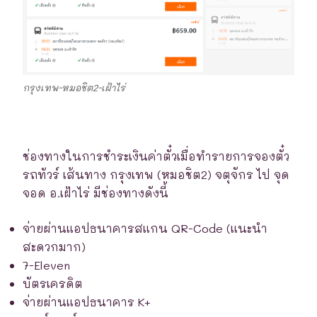
กรุงเทพ-หมอชิต2-เฝ้าไร่
ช่องทางในการชำระเงินค่าตั๋วเมื่อทำรายการจองตั๋ว
รถทัวร์ เส้นทาง กรุงเทพ (หมอชิต2) จตุจักร ไป จุด
จอด อ.เฝ้าไร่ มีช่องทางดังนี้
จ่ายผ่านแอปธนาคารสแกน QR-Code (แนะนำ
สะดวกมาก)
7-Eleven
บัตรเครดิต
จ่ายผ่านแอปธนาคาร K+