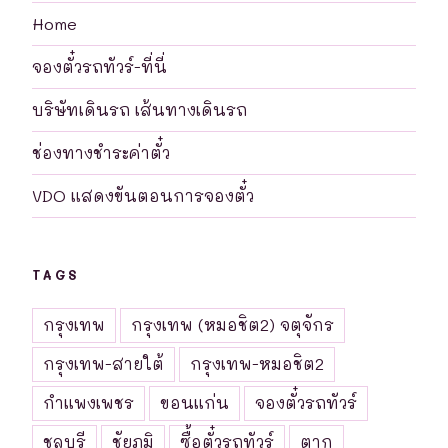
Home
จองตั๋วรถทัวร์-ที่นี่
บริษัทเดินรถ เส้นทางเดินรถ
ช่องทางชำระค่าตั๋ว
VDO แสดงขันตอนการจองตั๋ว
TAGS
กรุงเทพ
กรุงเทพ (หมอชิต2) จตุจักร
กรุงเทพ-สายใต้
กรุงเทพ-หมอชิต2
กำแพงเพชร
ขอนแก่น
จองตั๋วรถทัวร์
ชลบุรี
ชัยภูมิ
ซื้อตั๋วรถทัวร์
ตาก