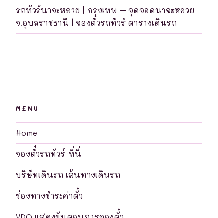
รถทัวร์นาจะหลวย | กรุงเทพ – จุดจอดนาจะหลวย
จ.อุบลราชธานี | จองตั๋วรถทัวร์ ตารางเดินรถ
MENU
Home
จองตั๋วรถทัวร์-ที่นี่
บริษัทเดินรถ เส้นทางเดินรถ
ช่องทางชำระค่าตั๋ว
VDO แสดงขันตอนการจองตั๋ว