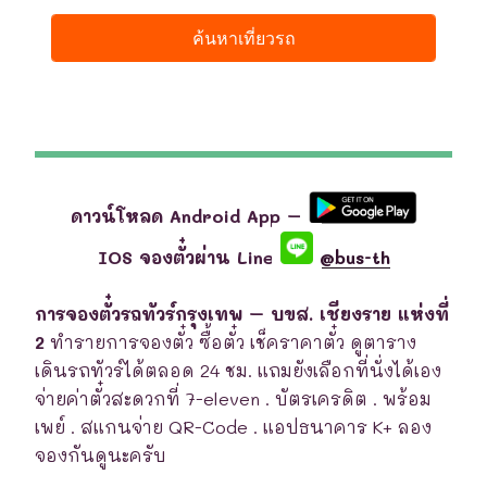
ดาวน์โหลด Android App –
IOS จองตั๋วผ่าน Line
@bus-th
การจองตั๋วรถทัวร์กรุงเทพ – บขส. เชียงราย แห่งที่
2
ทำรายการจองตั๋ว ซื้อตั๋ว เช็คราคาตั๋ว ดูตาราง
เดินรถทัวร์ได้ตลอด 24 ชม. แถมยังเลือกที่นั่งได้เอง
จ่ายค่าตั๋วสะดวกที่ 7-eleven . บัตรเครดิต . พร้อม
เพย์ . สแกนจ่าย QR-Code . แอปธนาคาร K+ ลอง
จองกันดูนะครับ