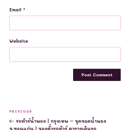
Email
*
Website
Post
Previous
PREVIOUS
navigation
Post
รถทัวร์น้ำพอง | กรุงเทพ – จุดจอดน้ำพอง
จ.ขอนแก่น | จองตั๋วรถทัวร์ ตารางเดินรถ