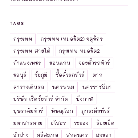
TAGS
กรุงเทพ
กรุงเทพ (หมอชิต2) จตุจักร
กรุงเทพ-สายใต้
กรุงเทพ-หมอชิต2
กำแพงเพชร
ขอนแก่น
จองตั๋วรถทัวร์
ชลบุรี
ชัยภูมิ
ซื้อตั๋วรถทัวร์
ตาก
ตารางเดินรถ
นครพนม
นครราชสีมา
บริษัท เชิดชัยทัวร์ จำกัด
บึงกาฬ
บุษราคัมทัวร์
พิษณุโลก
ภูกระดึงทัวร์
มหาสารคาม
ยโสธร
ระยอง
ร้อยเอ็ด
ลำปาง
ศรีสะเกษ
สกลนคร
สงขลา