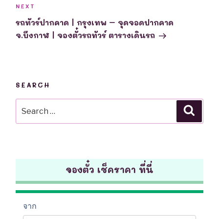
Next
NEXT
Post
รถทัวร์ปากคาด | กรุงเทพ – จุดจอดปากคาด
จ.บึงกาฬ | จองตั๋วรถทัวร์ ตารางเดินรถ
SEARCH
Search
Searc
for:
จองตั๋ว เช็คราคา ที่นี่