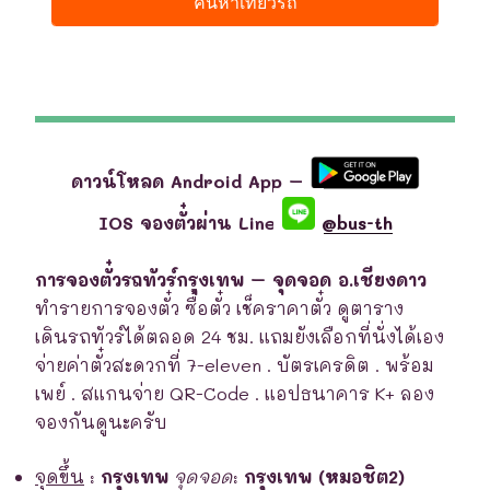
ดาวน์โหลด Android App –
IOS จองตั๋วผ่าน Line
@bus-th
การจองตั๋วรถทัวร์กรุงเทพ – จุดจอด อ.เชียงดาว
ทำรายการจองตั๋ว ซื้อตั๋ว เช็คราคาตั๋ว ดูตาราง
เดินรถทัวร์ได้ตลอด 24 ชม. แถมยังเลือกที่นั่งได้เอง
จ่ายค่าตั๋วสะดวกที่ 7-eleven . บัตรเครดิต . พร้อม
เพย์ . สแกนจ่าย QR-Code . แอปธนาคาร K+ ลอง
จองกันดูนะครับ
จุดขึ้น
:
กรุงเทพ
จุดจอด
:
กรุงเทพ (หมอชิต2)