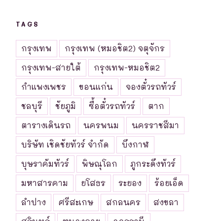
TAGS
กรุงเทพ
กรุงเทพ (หมอชิต2) จตุจักร
กรุงเทพ-สายใต้
กรุงเทพ-หมอชิต2
กำแพงเพชร
ขอนแก่น
จองตั๋วรถทัวร์
ชลบุรี
ชัยภูมิ
ซื้อตั๋วรถทัวร์
ตาก
ตารางเดินรถ
นครพนม
นครราชสีมา
บริษัท เชิดชัยทัวร์ จำกัด
บึงกาฬ
บุษราคัมทัวร์
พิษณุโลก
ภูกระดึงทัวร์
มหาสารคาม
ยโสธร
ระยอง
ร้อยเอ็ด
ลำปาง
ศรีสะเกษ
สกลนคร
สงขลา