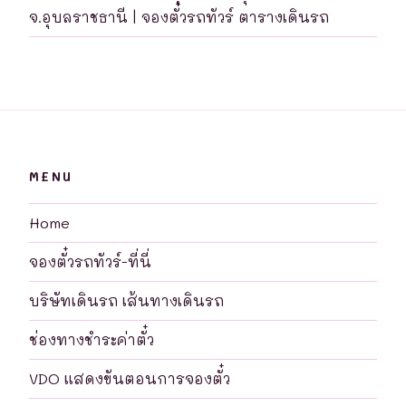
จ.อุบลราชธานี | จองตั๋วรถทัวร์ ตารางเดินรถ
MENU
Home
จองตั๋วรถทัวร์-ที่นี่
บริษัทเดินรถ เส้นทางเดินรถ
ช่องทางชำระค่าตั๋ว
VDO แสดงขันตอนการจองตั๋ว