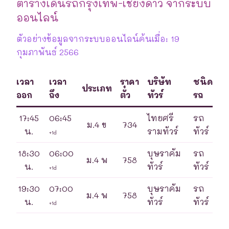
ตารางเดินรถกรุงเทพ-เชียงดาว จากระบบ
ออนไลน์
ตัวอย่างข้อมูลจากระบบออนไลน์ค้นเมื่อ: 19
กุมภาพันธ์ 2566
เวลา
เวลา
ราคา
บริษัท
ชนิด
ประเภท
ออก
ถึง
ตั๋ว
ทัวร์
รถ
17:45
06:45
ไทยศรี
รถ
ม.4 ข
734
น.
รามทัวร์
ทัวร์
+1d
18:30
06:00
บุษราคัม
รถ
ม.4 พ
758
น.
ทัวร์
ทัวร์
+1d
19:30
07:00
บุษราคัม
รถ
ม.4 พ
758
น.
ทัวร์
ทัวร์
+1d