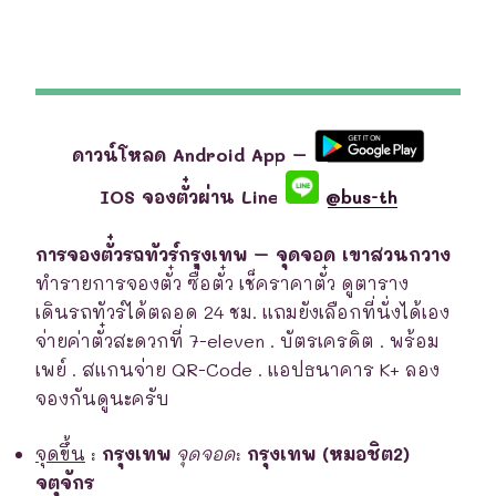
ดาวน์โหลด Android App –
IOS จองตั๋วผ่าน Line
@bus-th
การจองตั๋วรถทัวร์กรุงเทพ – จุดจอด เขาสวนกวาง
ทำรายการจองตั๋ว ซื้อตั๋ว เช็คราคาตั๋ว ดูตาราง
เดินรถทัวร์ได้ตลอด 24 ชม. แถมยังเลือกที่นั่งได้เอง
จ่ายค่าตั๋วสะดวกที่ 7-eleven . บัตรเครดิต . พร้อม
เพย์ . สแกนจ่าย QR-Code . แอปธนาคาร K+ ลอง
จองกันดูนะครับ
จุดขึ้น
:
กรุงเทพ
จุดจอด
:
กรุงเทพ (หมอชิต2)
จตุจักร