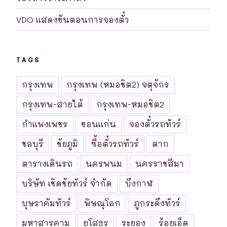
VDO แสดงขันตอนการจองตั๋ว
TAGS
กรุงเทพ
กรุงเทพ (หมอชิต2) จตุจักร
กรุงเทพ-สายใต้
กรุงเทพ-หมอชิต2
กำแพงเพชร
ขอนแก่น
จองตั๋วรถทัวร์
ชลบุรี
ชัยภูมิ
ซื้อตั๋วรถทัวร์
ตาก
ตารางเดินรถ
นครพนม
นครราชสีมา
บริษัท เชิดชัยทัวร์ จำกัด
บึงกาฬ
บุษราคัมทัวร์
พิษณุโลก
ภูกระดึงทัวร์
มหาสารคาม
ยโสธร
ระยอง
ร้อยเอ็ด