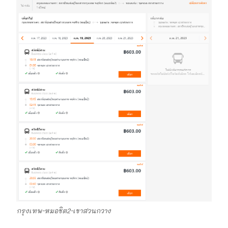
กรุงเทพ-หมอชิต2-เขาสวนกวาง