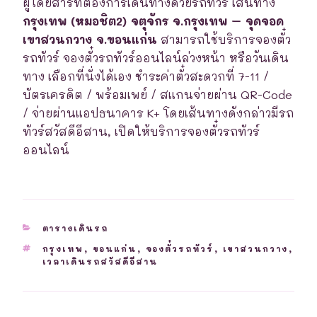
ผู้โดยสารที่ต้องการเดินทางด้วยรถทัวร์ เส้นทาง
กรุงเทพ (หมอชิต2) จตุจักร จ.กรุงเทพ – จุดจอด
เขาสวนกวาง จ.ขอนแก่น
สามารถใช้บริการจองตั๋ว
รถทัวร์ จองตั๋วรถทัวร์ออนไลน์ล่วงหน้า หรือวันเดิน
ทาง เลือกที่นั่งได้เอง ชำระค่าตั๋วสะดวกที่ 7-11 /
บัตรเครดิต / พร้อมเพย์ / สแกนจ่ายผ่าน QR-Code
/ จ่ายผ่านแอปธนาคาร K+ โดยเส้นทางดังกล่าวมีรถ
ทัวร์สวัสดีอีสาน, เปิดให้บริการจองตั๋วรถทัวร์
ออนไลน์
CATEGORIES
ตารางเดินรถ
TAGS
กรุงเทพ
,
ขอนแก่น
,
จองตั๋วรถทัวร์
,
เขาสวนกวาง
,
เวลาเดินรถสวัสดีอีสาน