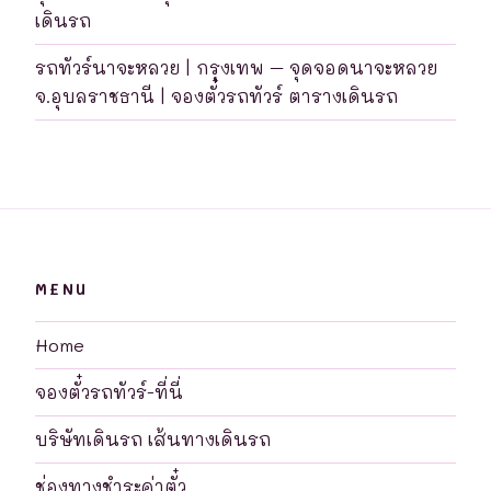
เดินรถ
รถทัวร์นาจะหลวย | กรุงเทพ – จุดจอดนาจะหลวย
จ.อุบลราชธานี | จองตั๋วรถทัวร์ ตารางเดินรถ
MENU
Home
จองตั๋วรถทัวร์-ที่นี่
บริษัทเดินรถ เส้นทางเดินรถ
ช่องทางชำระค่าตั๋ว