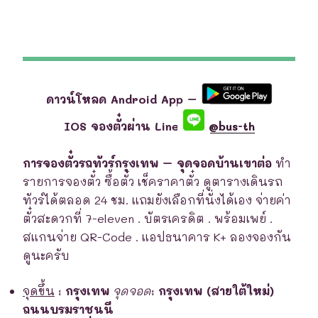
ดาวน์โหลด Android App –
IOS จองตั๋วผ่าน Line
@bus-th
การจองตั๋วรถทัวร์กรุงเทพ – จุดจอดบ้านเขาต่อ
ทำ
รายการจองตั๋ว ซื้อตั๋ว เช็คราคาตั๋ว ดูตารางเดินรถ
ทัวร์ได้ตลอด 24 ชม. แถมยังเลือกที่นั่งได้เอง จ่ายค่า
ตั๋วสะดวกที่ 7-eleven . บัตรเครดิต . พร้อมเพย์ .
สแกนจ่าย QR-Code . แอปธนาคาร K+ ลองจองกัน
ดูนะครับ
จุดขึ้น
:
กรุงเทพ
จุดจอด
:
กรุงเทพ (สายใต้ใหม่)
ถนนบรมราชนนี