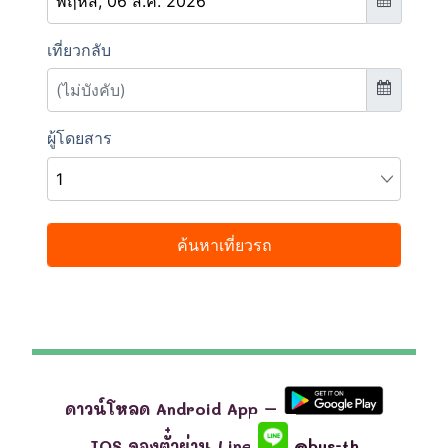
ดาวน์โหลด Android App –
IOS จองตั๋วผ่าน Line
@bus-th