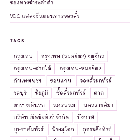
ช่องทางชำระค่าตั๋ว
VDO แสดงขันตอนการจองตั๋ว
TAGS
กรุงเทพ
กรุงเทพ (หมอชิต2) จตุจักร
กรุงเทพ-สายใต้
กรุงเทพ-หมอชิต2
กำแพงเพชร
ขอนแก่น
จองตั๋วรถทัวร์
ชลบุรี
ชัยภูมิ
ซื้อตั๋วรถทัวร์
ตาก
ตารางเดินรถ
นครพนม
นครราชสีมา
บริษัท เชิดชัยทัวร์ จำกัด
บึงกาฬ
บุษราคัมทัวร์
พิษณุโลก
ภูกระดึงทัวร์