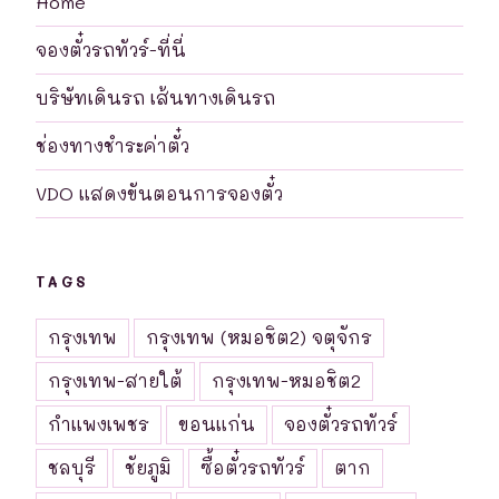
Home
จองตั๋วรถทัวร์-ที่นี่
บริษัทเดินรถ เส้นทางเดินรถ
ช่องทางชำระค่าตั๋ว
VDO แสดงขันตอนการจองตั๋ว
TAGS
กรุงเทพ
กรุงเทพ (หมอชิต2) จตุจักร
กรุงเทพ-สายใต้
กรุงเทพ-หมอชิต2
กำแพงเพชร
ขอนแก่น
จองตั๋วรถทัวร์
ชลบุรี
ชัยภูมิ
ซื้อตั๋วรถทัวร์
ตาก