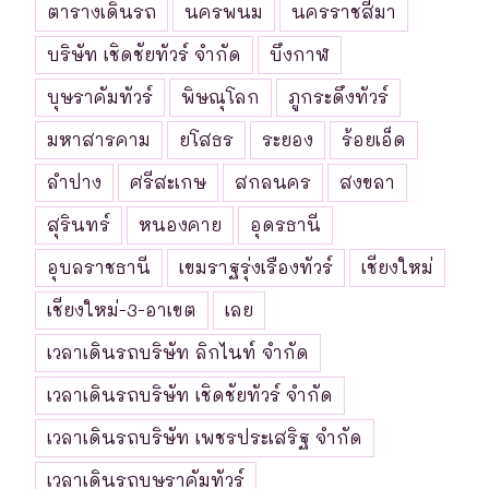
ตารางเดินรถ
นครพนม
นครราชสีมา
บริษัท เชิดชัยทัวร์ จำกัด
บึงกาฬ
บุษราคัมทัวร์
พิษณุโลก
ภูกระดึงทัวร์
มหาสารคาม
ยโสธร
ระยอง
ร้อยเอ็ด
ลำปาง
ศรีสะเกษ
สกลนคร
สงขลา
สุรินทร์
หนองคาย
อุดรธานี
อุบลราชธานี
เขมราฐรุ่งเรืองทัวร์
เชียงใหม่
เชียงใหม่-3-อาเขต
เลย
เวลาเดินรถบริษัท ลิกไนท์ จำกัด
เวลาเดินรถบริษัท เชิดชัยทัวร์ จำกัด
เวลาเดินรถบริษัท เพชรประเสริฐ จำกัด
เวลาเดินรถบุษราคัมทัวร์