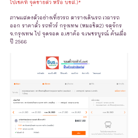
ไปเช็คที่ จุดขายตั๋ว หรือ บขส.)*
ภาพแสดงตัวอย่างเที่ยวรถ ตารางเดินรถ เวลารถ
ออก ราคาตั๋ว รถทัวร์ กรุงเทพ (หมอชิต2) จตุจักร
จ.กรุงเทพ ไป จุดจอด อ.เขาค้อ จ.เพชรบูรณ์ ค้นเมื่อ
ปี 2566