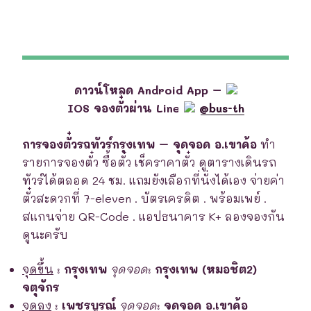
ดาวน์โหลด Android App –
IOS จองตั๋วผ่าน Line
@bus-th
การจองตั๋วรถทัวร์กรุงเทพ – จุดจอด อ.เขาค้อ
ทำ
รายการจองตั๋ว ซื้อตั๋ว เช็คราคาตั๋ว ดูตารางเดินรถ
ทัวร์ได้ตลอด 24 ชม. แถมยังเลือกที่นั่งได้เอง จ่ายค่า
ตั๋วสะดวกที่ 7-eleven . บัตรเครดิต . พร้อมเพย์ .
สแกนจ่าย QR-Code . แอปธนาคาร K+ ลองจองกัน
ดูนะครับ
จุดขึ้น
:
กรุงเทพ
จุดจอด
:
กรุงเทพ (หมอชิต2)
จตุจักร
จุดลง
:
เพชรบูรณ์
จุดจอด
:
จุดจอด อ.เขาค้อ