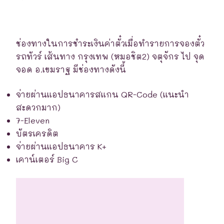
ช่องทางในการชำระเงินค่าตั๋วเมื่อทำรายการจองตั๋ว
รถทัวร์ เส้นทาง กรุงเทพ (หมอชิต2) จตุจักร ไป จุด
จอด อ.เขมราฐ มีช่องทางดังนี้
จ่ายผ่านแอปธนาคารสแกน QR-Code (แนะนำ
สะดวกมาก)
7-Eleven
บัตรเครดิต
จ่ายผ่านแอปธนาคาร K+
เคาน์เตอร์ Big C