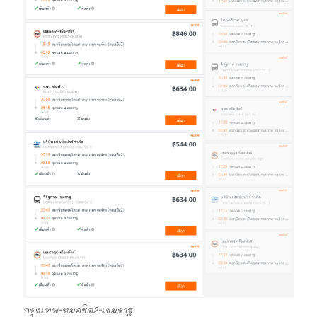
กรุงเทพ-หมอชิต2-เขมราฐ