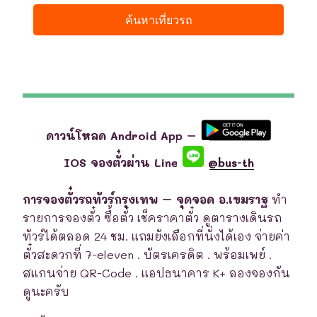
ดาวน์โหลด Android App –
IOS จองตั๋วผ่าน Line
@bus-th
การจองตั๋วรถทัวร์กรุงเทพ – จุดจอด อ.เขมราฐ
ทำ
รายการจองตั๋ว ซื้อตั๋ว เช็คราคาตั๋ว ดูตารางเดินรถ
ทัวร์ได้ตลอด 24 ชม. แถมยังเลือกที่นั่งได้เอง จ่ายค่า
ตั๋วสะดวกที่ 7-eleven . บัตรเครดิต . พร้อมเพย์ .
สแกนจ่าย QR-Code . แอปธนาคาร K+ ลองจองกัน
ดูนะครับ