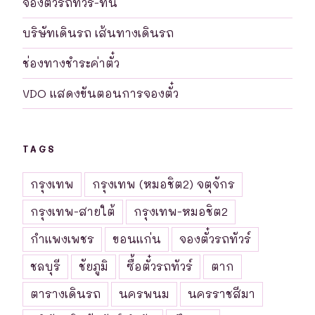
จองตั๋วรถทัวร์-ที่นี่
บริษัทเดินรถ เส้นทางเดินรถ
ช่องทางชำระค่าตั๋ว
VDO แสดงขันตอนการจองตั๋ว
TAGS
กรุงเทพ
กรุงเทพ (หมอชิต2) จตุจักร
กรุงเทพ-สายใต้
กรุงเทพ-หมอชิต2
กำแพงเพชร
ขอนแก่น
จองตั๋วรถทัวร์
ชลบุรี
ชัยภูมิ
ซื้อตั๋วรถทัวร์
ตาก
ตารางเดินรถ
นครพนม
นครราชสีมา