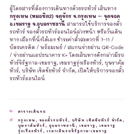
ผู้โดยสารที่ต้องการเดินทางด้วยรถทัวร์ เส้นทาง
กรุงเทพ (หมอชิต2) จตุจักร จ.กรุงเทพ – จุดจอด
อ.เขมราฐ จ.อุบลราชธานี
สามารถใช้บริการจองตั๋ว
รถทัวร์ จองตั๋วรถทัวร์ออนไลน์ล่วงหน้า หรือวันเดิน
ทาง เลือกที่นั่งได้เอง ชำระค่าตั๋วสะดวกที่ 7-11 /
บัตรเครดิต / พร้อมเพย์ / สแกนจ่ายผ่าน QR-Code
/ จ่ายผ่านแอปธนาคาร K+ โดยเส้นทางดังกล่าวมีรถ
ทัวร์จิรัฐกาล-เขมราฐ, เขมราฐรุ่งเรืองทัวร์, บุษราคัม
ทัวร์, บริษัท เชิดชัยทัวร์ จำกัด, เปิดให้บริการจองตั๋ว
รถทัวร์ออนไลน์
CATEGORIES
ตารางเดินรถ
TAGS
กรุงเทพ
,
จองตั๋วรถทัวร์
,
บริษัท เชิดชัยทัวร์ จำกัด
,
บุษราคัมทัวร์
,
อุบลราชธานี
,
เขมราฐ
,
เขมราฐ
รุ่งเรืองทัวร์
,
เวลาเดินรถจิรัฐกาล-เขมราฐ