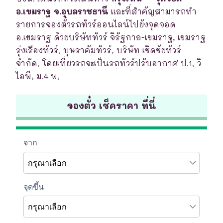
อ.เขมราฐ จ.อุบลราชธานี
และที่สำคัญสามารถทำ
รายการจองตั๋วรถทัวร์ออนไลน์ไปยังจุดจอด
อ.เขมราฐ ด้วยบริษัททัวร์ จิรัฐกาล-เขมราฐ, เขมราฐ
รุ่งเรืองทัวร์, บุษราคัมทัวร์, บริษัท เชิดชัยทัวร์
จำกัด, โดยเที่ยวรถจะเป็นรถทัวร์ปรับอากาศ ป.1, วิ
ไอพี, ม.4 พ,
จองตั๋ว เช็คราคา ที่นี่