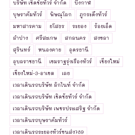
บริษัท เชิดชัยทัวร์ จำกัด
บึงกาฬ
บุษราคัมทัวร์
พิษณุโลก
ภูกระดึงทัวร์
มหาสารคาม
ยโสธร
ระยอง
ร้อยเอ็ด
ลำปาง
ศรีสะเกษ
สกลนคร
สงขลา
สุรินทร์
หนองคาย
อุดรธานี
อุบลราชธานี
เขมราฐรุ่งเรืองทัวร์
เชียงใหม่
เชียงใหม่-3-อาเขต
เลย
เวลาเดินรถบริษัท ลิกไนท์ จำกัด
เวลาเดินรถบริษัท เชิดชัยทัวร์ จำกัด
เวลาเดินรถบริษัท เพชรประเสริฐ จำกัด
เวลาเดินรถบุษราคัมทัวร์
เวลาเดินรถระยองทัวร์ขนส่ง789