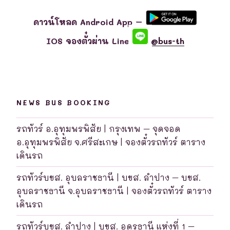
ดาวน์โหลด Android App –
IOS จองตั๋วผ่าน Line
@bus-th
NEWS BUS BOOKING
รถทัวร์ อ.อุทุมพรพิสัย | กรุงเทพ – จุดจอด
อ.อุทุมพรพิสัย จ.ศรีสะเกษ | จองตั๋วรถทัวร์ ตาราง
เดินรถ
รถทัวร์บขส. อุบลราชธานี | บขส. ลำปาง – บขส.
อุบลราชธานี จ.อุบลราชธานี | จองตั๋วรถทัวร์ ตาราง
เดินรถ
รถทัวร์บขส. ลำปาง | บขส. อุดรธานี แห่งที่ 1 –