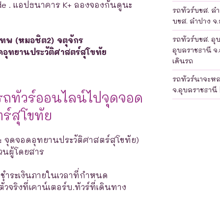
de . แอปธนาคาร K+ ลองจองกันดูนะ
รถทัวร์บขส. ลำป
บขส. ลำปาง จ.ล
รถทัวร์บขส. อุ
เทพ (หมอชิต2) จตุจักร
อุบลราชธานี จ.
ดอุทยานประวัติศาสตร์สุโขทัย
เดินรถ
รถทัวร์นาจะห
จ.อุบลราชธานี 
รถทัวร์ออนไลน์ไปจุดจอด
ร์สุโขทัย
ย: จุดจอดอุทยานประวัติศาสตร์สุโขทัย)
นวนผู้โดยสาร
างชำระเงินภายในเวลาที่กำหนด
จริงที่เคาน์เตอร์บ.ทัวร์ที่เดินทาง