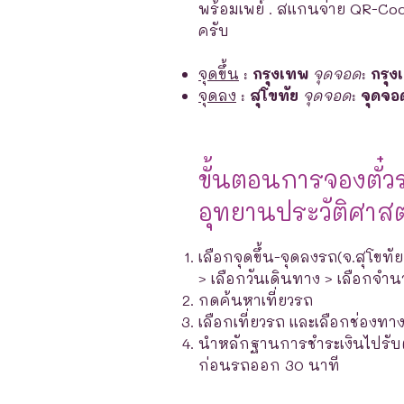
พร้อมเพย์ . สแกนจ่าย QR-Co
ครับ
จุดขึ้น
:
กรุงเทพ
จุดจอด
:
กรุง
จุดลง
:
สุโขทัย
จุดจอด
:
จุดจอ
ขั้นตอนการจองตั๋ว
อุทยานประวัติศาสต
เลือกจุดขึ้น-จุดลงรถ(จ.สุโขทั
> เลือกวันเดินทาง > เลือกจำ
กดค้นหาเที่ยวรถ
เลือกเที่ยวรถ และเลือกช่องท
นำหลักฐานการชำระเงินไปรับตั๋ว
ก่อนรถออก 30 นาที