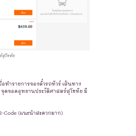
์สุโขทัย
มื่อทำรายการจองตั๋วรถทัวร์ เส้นทาง
 จุดจอดอุทยานประวัติศาสตร์สุโขทัย มี
R-Code (แนะนำสะดวกมาก)