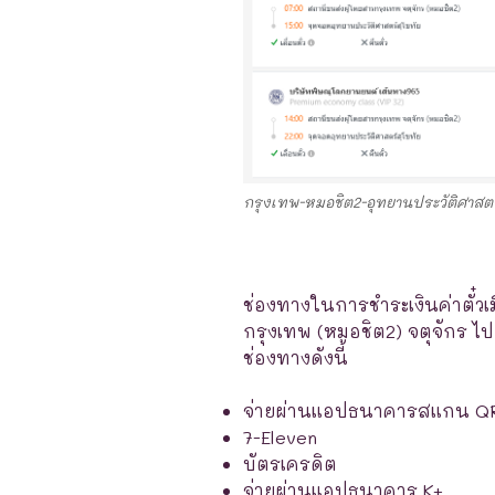
กรุงเทพ-หมอชิต2-อุทยานประวัติศาสตร
ช่องทางในการชำระเงินค่าตั๋วเ
กรุงเทพ (หมอชิต2) จตุจักร ไป
ช่องทางดังนี้
จ่ายผ่านแอปธนาคารสแกน Q
7-Eleven
บัตรเครดิต
จ่ายผ่านแอปธนาคาร K+