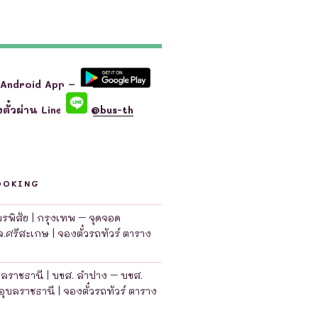
 Android App –
ตั๋วผ่าน Line
@bus-th
OOKING
มพรพิสัย | กรุงเทพ – จุดจอด
จ.ศรีสะเกษ | จองตั๋วรถทัวร์ ตาราง
บลราชธานี | บขส. ลำปาง – บขส.
อุบลราชธานี | จองตั๋วรถทัวร์ ตาราง