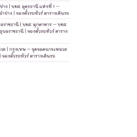
าง | บขส. อุดรธานี แห่งที่ 1 –
ำปาง | จองตั๋วรถทัวร์ ตารางเดินรถ
บลราชธานี | บขส. มุกดาหาร – บขส.
อุบลราชธานี | จองตั๋วรถทัวร์ ตาราง
ลวย | กรุงเทพ – จุดจอดนาจะหลวย
| จองตั๋วรถทัวร์ ตารางเดินรถ