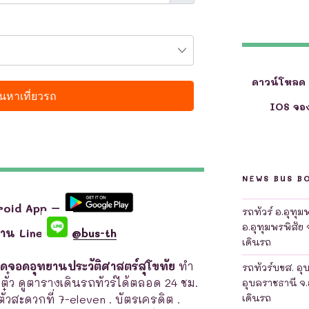
ดาวน์โหลด
IOS จอง
NEWS BUS B
roid App –
รถทัวร์ อ.อุทุ
อ.อุทุมพรพิสัย 
ผ่าน Line
@bus-th
เดินรถ
จุดจอดอุทยานประวัติศาสตร์สุโขทัย
ทำ
รถทัวร์บขส. อุ
าตั๋ว ดูตารางเดินรถทัวร์ได้ตลอด 24 ชม.
อุบลราชธานี จ.
เดินรถ
าตั๋วสะดวกที่ 7-eleven . บัตรเครดิต .