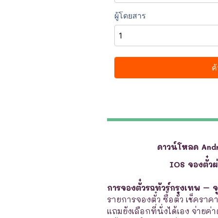
ดาวน์โหลด And
IOS จองตั๋ว
การจองตั๋วรถทัวร์กรุงเทพ – 
รายการจองตั๋ว ซื้อตั๋ว เช็คราค
แถมยังเลือกที่นั่งได้เอง จ่ายค่