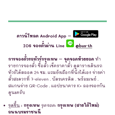
ดาวน์โหลด Android App –
IOS จองตั๋วผ่าน Line
@bus-th
การจองตั๋วรถทัวร์กรุงเทพ – จุดจอดห้วยยอด
ทำ
รายการจองตั๋ว ซื้อตั๋ว เช็คราคาตั๋ว ดูตารางเดินรถ
ทัวร์ได้ตลอด 24 ชม. แถมยังเลือกที่นั่งได้เอง จ่ายค่า
ตั๋วสะดวกที่ 7-eleven . บัตรเครดิต . พร้อมเพย์ .
สแกนจ่าย QR-Code . แอปธนาคาร K+ ลองจองกัน
ดูนะครับ
จุดขึ้น
:
กรุงเทพ
จุดจอด
:
กรุงเทพ (สายใต้ใหม่)
ถนนบรมราชนนี