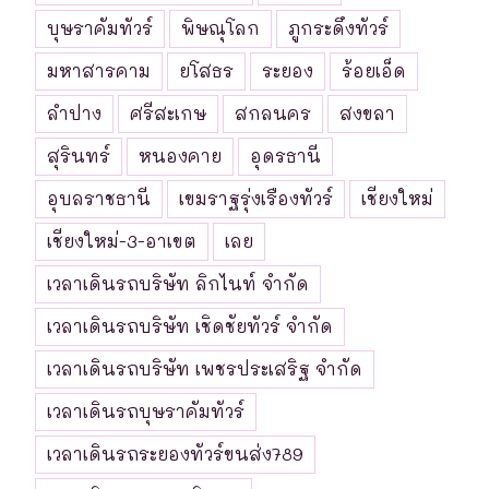
บุษราคัมทัวร์
พิษณุโลก
ภูกระดึงทัวร์
มหาสารคาม
ยโสธร
ระยอง
ร้อยเอ็ด
ลำปาง
ศรีสะเกษ
สกลนคร
สงขลา
สุรินทร์
หนองคาย
อุดรธานี
อุบลราชธานี
เขมราฐรุ่งเรืองทัวร์
เชียงใหม่
เชียงใหม่-3-อาเขต
เลย
เวลาเดินรถบริษัท ลิกไนท์ จำกัด
เวลาเดินรถบริษัท เชิดชัยทัวร์ จำกัด
เวลาเดินรถบริษัท เพชรประเสริฐ จำกัด
เวลาเดินรถบุษราคัมทัวร์
เวลาเดินรถระยองทัวร์ขนส่ง789