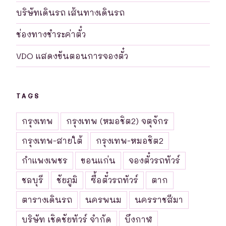
บริษัทเดินรถ เส้นทางเดินรถ
ช่องทางชำระค่าตั๋ว
VDO แสดงขันตอนการจองตั๋ว
TAGS
กรุงเทพ
กรุงเทพ (หมอชิต2) จตุจักร
กรุงเทพ-สายใต้
กรุงเทพ-หมอชิต2
กำแพงเพชร
ขอนแก่น
จองตั๋วรถทัวร์
ชลบุรี
ชัยภูมิ
ซื้อตั๋วรถทัวร์
ตาก
ตารางเดินรถ
นครพนม
นครราชสีมา
บริษัท เชิดชัยทัวร์ จำกัด
บึงกาฬ