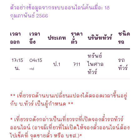
ตัวอย่างข้อมูลจากระบบออนไลน์ค้นเมื่อ: 18
กุมภาพันธ์ 2566
เวลา
เวลา
ราคา
ชนิด
ประเภท
บริษัททัวร์
ออก
ถึง
ตั๋ว
รถ
ทรัพย์
17:15
04:15
รถ
ป.1
711
ไพศาล
น.
ทัวร์
+1d
ทัวร์
** เที่ยวรถด้านบนเปลี่ยนแปลงได้ตลอดเวลาขึ้นอยู่
กับ บ.ทัวร์ เป็นผู้กำหนด **
* เที่ยวรถดังกล่าวเป็นเที่ยวรถที่เปิดจองตั๋วรถทัวร์
ออนไลน์ (อาจมีเที่ยวที่ไม่เปิดให้จองตั๋วออนไลน์ต้อง
ไปเช็คที่ จุดขายตั๋ว หรือ บขส.)*