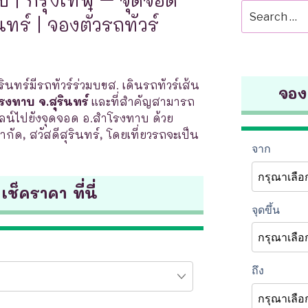
Search
ทร์ | จองตั๋วรถทัวร์
for:
นทร์มีรถทัวร์ร่วมบขส. เดินรถทัวร์เส้น
จองต
รงทาบ จ.สุรินทร์
และที่สำคัญสามารถ
ลน์ไปยังจุดจอด อ.สำโรงทาบ ด้วย
 จำกัด, สวัสดีสุรินทร์, โดยเที่ยวรถจะเป็น
 เช็คราคา ที่นี่