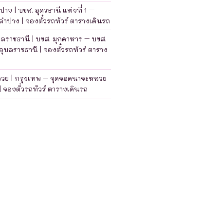
าง | บขส. อุดรธานี แห่งที่ 1 –
ำปาง | จองตั๋วรถทัวร์ ตารางเดินรถ
บลราชธานี | บขส. มุกดาหาร – บขส.
อุบลราชธานี | จองตั๋วรถทัวร์ ตาราง
ลวย | กรุงเทพ – จุดจอดนาจะหลวย
| จองตั๋วรถทัวร์ ตารางเดินรถ