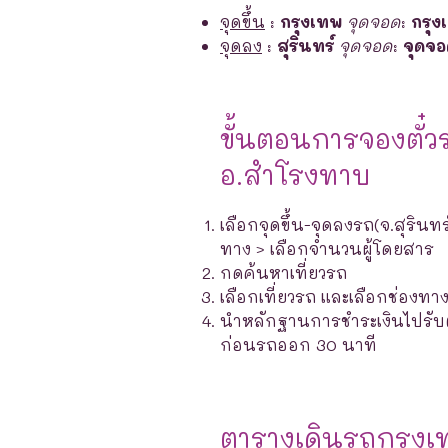
จุดขึ้น
:
กรุงเทพ
จุดจอด
:
กรุง
จุดลง
:
สุรินทร์
จุดจอด
:
จุดจ
ขั้นตอนการจองตั๋ว
อ.สำโรงทาบ
เลือกจุดขึ้น-จุดลงรถ(จ.สุรินท
ทาง > เลือกจำนวนผู้โดยสาร
กดค้นหาเที่ยวรถ
เลือกเที่ยวรถ และเลือกช่องท
นำหลักฐานการชำระเงินไปรับตั๋ว
ก่อนรถออก 30 นาที
ตารางเดินรถกรุง