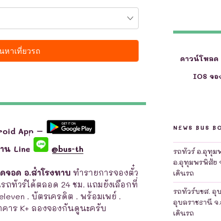
ดาวน์โหลด
IOS จอง
NEWS BUS B
roid App –
ผ่าน Line
@bus-th
รถทัวร์ อ.อุทุ
อ.อุทุมพรพิสัย 
จุดจอด อ.สำโรงทาบ
ทำรายการจองตั๋ว
เดินรถ
ดินรถทัวร์ได้ตลอด 24 ชม. แถมยังเลือกที่
รถทัวร์บขส. อุ
7-eleven . บัตรเครดิต . พร้อมเพย์ .
อุบลราชธานี จ.
คาร K+ ลองจองกันดูนะครับ
เดินรถ