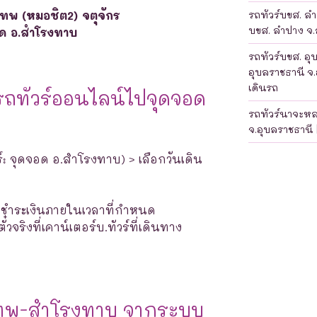
เทพ (หมอชิต2) จตุจักร
รถทัวร์บขส. ลำป
บขส. ลำปาง จ.ล
อด อ.สำโรงทาบ
รถทัวร์บขส. อุ
อุบลราชธานี จ.
เดินรถ
รถทัวร์ออนไลน์ไปจุดจอด
รถทัวร์นาจะห
จ.อุบลราชธานี 
ร์: จุดจอด อ.สำโรงทาบ) > เลือกวันเดิน
างชำระเงินภายในเวลาที่กำหนด
จริงที่เคาน์เตอร์บ.ทัวร์ที่เดินทาง
เทพ-สำโรงทาบ จากระบบ