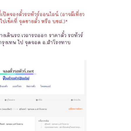
ี่เปิดจองตั๋วรถทัวร์ออนไลน์ (อาจมีเที่ยว
ไปเช็คที่ จุดขายตั๋ว หรือ บขส.)*
างเดินรถ เวลารถออก ราคาตั๋ว รถทัวร์
.กรุงเทพ ไป จุดจอด อ.สำโรงทาบ