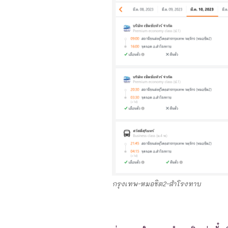
กรุงเทพ-หมอชิต2-สำโรงทาบ