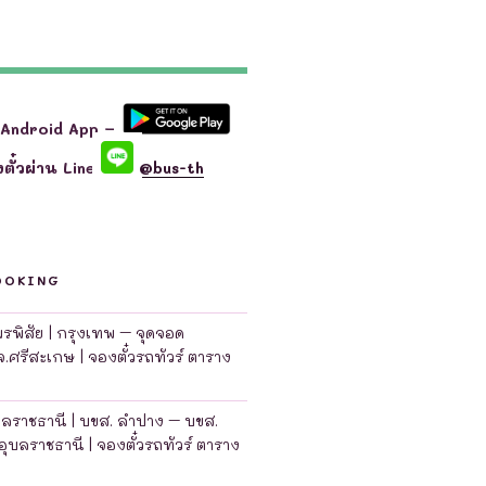
 Android App –
ตั๋วผ่าน Line
@bus-th
OOKING
มพรพิสัย | กรุงเทพ – จุดจอด
จ.ศรีสะเกษ | จองตั๋วรถทัวร์ ตาราง
บลราชธานี | บขส. ลำปาง – บขส.
อุบลราชธานี | จองตั๋วรถทัวร์ ตาราง