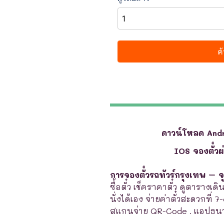
ดาวน์โหลด And
IOS จองตั๋ว
การจองตั๋วรถทัวร์กรุงเทพ – 
ซื้อตั๋ว เช็คราคาตั๋ว ดูตารางเ
นั่งได้เอง จ่ายค่าตั๋วสะดวกที่ 
สแกนจ่าย QR-Code . แอปธนา