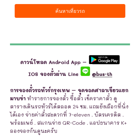
ดาวน์โหลด Android App –
IOS จองตั๋วผ่าน Line
@bus-th
การจองตั๋วรถทัวร์กรุงเทพ – จุดจอดศาลาเขียวแยก
มาบข่า
ทำรายการจองตั๋ว ซื้อตั๋ว เช็คราคาตั๋ว ดู
ตารางเดินรถทัวร์ได้ตลอด 24 ชม. แถมยังเลือกที่นั่ง
ได้เอง จ่ายค่าตั๋วสะดวกที่ 7-eleven . บัตรเครดิต .
พร้อมเพย์ . สแกนจ่าย QR-Code . แอปธนาคาร K+
ลองจองกันดูนะครับ