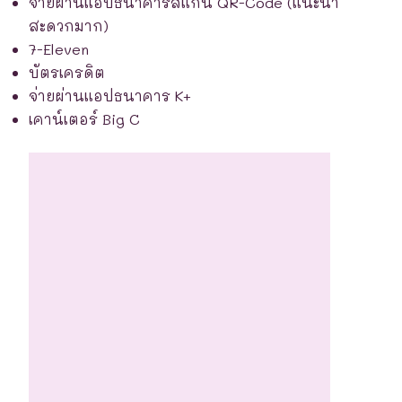
จ่ายผ่านแอปธนาคารสแกน QR-Code (แนะนำ
สะดวกมาก)
7-Eleven
บัตรเครดิต
จ่ายผ่านแอปธนาคาร K+
เคาน์เตอร์ Big C