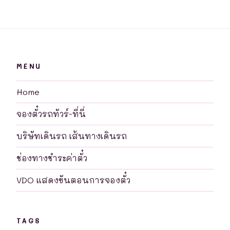
MENU
Home
จองตั๋วรถทัวร์-ที่นี่
บริษัทเดินรถ เส้นทางเดินรถ
ช่องทางชำระค่าตั๋ว
VDO แสดงขันตอนการจองตั๋ว
TAGS