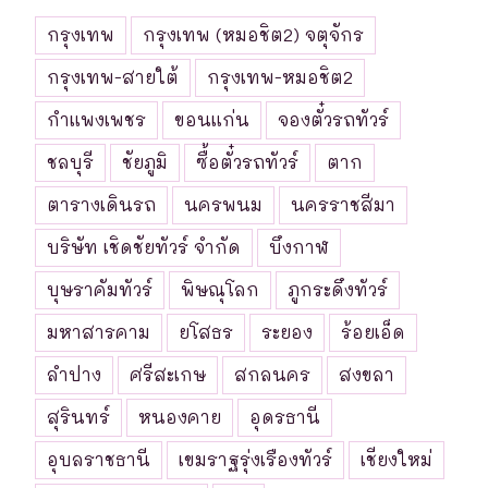
กรุงเทพ
กรุงเทพ (หมอชิต2) จตุจักร
กรุงเทพ-สายใต้
กรุงเทพ-หมอชิต2
กำแพงเพชร
ขอนแก่น
จองตั๋วรถทัวร์
ชลบุรี
ชัยภูมิ
ซื้อตั๋วรถทัวร์
ตาก
ตารางเดินรถ
นครพนม
นครราชสีมา
บริษัท เชิดชัยทัวร์ จำกัด
บึงกาฬ
บุษราคัมทัวร์
พิษณุโลก
ภูกระดึงทัวร์
มหาสารคาม
ยโสธร
ระยอง
ร้อยเอ็ด
ลำปาง
ศรีสะเกษ
สกลนคร
สงขลา
สุรินทร์
หนองคาย
อุดรธานี
อุบลราชธานี
เขมราฐรุ่งเรืองทัวร์
เชียงใหม่