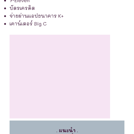
7-Eleven
บัตรเครดิต
จ่ายผ่านแอปธนาคาร K+
เคาน์เตอร์ Big C
.
แนะนำ
.