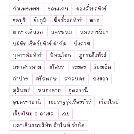
กำแพงเพชร
ขอนแก่น
จองตั๋วรถทัวร์
ชลบุรี
ชัยภูมิ
ซื้อตั๋วรถทัวร์
ตาก
ตารางเดินรถ
นครพนม
นครราชสีมา
บริษัท เชิดชัยทัวร์ จำกัด
บึงกาฬ
บุษราคัมทัวร์
พิษณุโลก
ภูกระดึงทัวร์
มหาสารคาม
ยโสธร
ระยอง
ร้อยเอ็ด
ลำปาง
ศรีสะเกษ
สกลนคร
สงขลา
สุรินทร์
หนองคาย
อุดรธานี
อุบลราชธานี
เขมราฐรุ่งเรืองทัวร์
เชียงใหม่
เชียงใหม่-3-อาเขต
เลย
เวลาเดินรถบริษัท ลิกไนท์ จำกัด