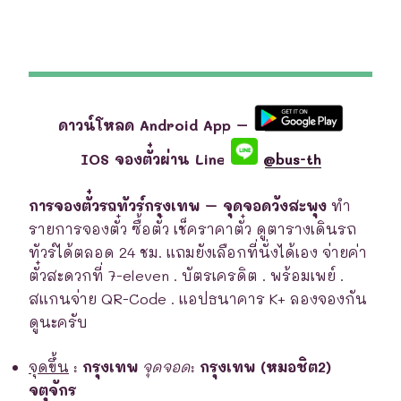
ดาวน์โหลด Android App –
IOS จองตั๋วผ่าน Line
@bus-th
การจองตั๋วรถทัวร์กรุงเทพ – จุดจอดวังสะพุง
ทำ
รายการจองตั๋ว ซื้อตั๋ว เช็คราคาตั๋ว ดูตารางเดินรถ
ทัวร์ได้ตลอด 24 ชม. แถมยังเลือกที่นั่งได้เอง จ่ายค่า
ตั๋วสะดวกที่ 7-eleven . บัตรเครดิต . พร้อมเพย์ .
สแกนจ่าย QR-Code . แอปธนาคาร K+ ลองจองกัน
ดูนะครับ
จุดขึ้น
:
กรุงเทพ
จุดจอด
:
กรุงเทพ (หมอชิต2)
จตุจักร