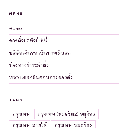
MENU
Home
จองตั๋วรถทัวร์-ที่นี่
บริษัทเดินรถ เส้นทางเดินรถ
ช่องทางชำระค่าตั๋ว
VDO แสดงขันตอนการจองตั๋ว
TAGS
กรุงเทพ
กรุงเทพ (หมอชิต2) จตุจักร
กรุงเทพ-สายใต้
กรุงเทพ-หมอชิต2