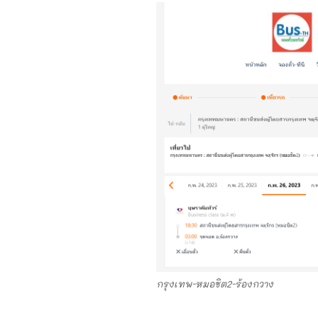
กรุงเทพ-หมอชิต2-ร้องกวาง