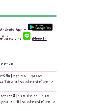
 Android App –
ตั๋วผ่าน Line
@bus-th
OOKING
มพรพิสัย | กรุงเทพ – จุดจอด
จ.ศรีสะเกษ | จองตั๋วรถทัวร์ ตาราง
บลราชธานี | บขส. ลำปาง – บขส.
อุบลราชธานี | จองตั๋วรถทัวร์ ตาราง