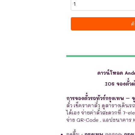
ดาวน์โหลด And
IOS จองตั๋ว
การจองตั๋วรถทัวร์กรุงเทพ – จ
ตั๋ว เช็คราคาตั๋ว ดูตารางเดินร
ได้เอง จ่ายค่าตั๋วสะดวกที่ 7-e
จ่าย QR-Code . แอปธนาคาร 
จุดขึ้น
:
กรุงเทพ
จุดจอด
:
กรุง