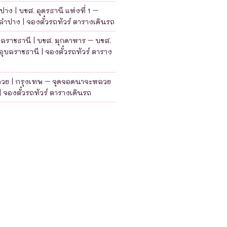
าง | บขส. อุดรธานี แห่งที่ 1 –
ำปาง | จองตั๋วรถทัวร์ ตารางเดินรถ
บลราชธานี | บขส. มุกดาหาร – บขส.
อุบลราชธานี | จองตั๋วรถทัวร์ ตาราง
ลวย | กรุงเทพ – จุดจอดนาจะหลวย
| จองตั๋วรถทัวร์ ตารางเดินรถ