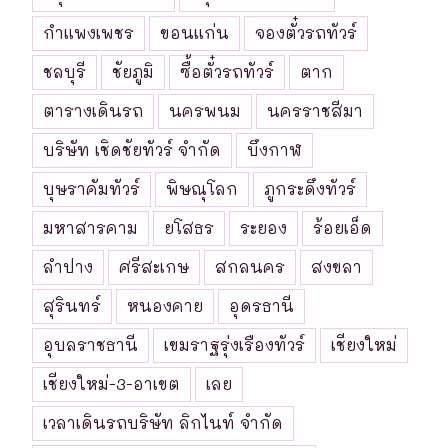
กำแพงเพชร
ขอนแก่น
จองตั๋วรถทัวร์
ชลบุรี
ชัยภูมิ
ซื้อตั๋วรถทัวร์
ตาก
ตารางเดินรถ
นครพนม
นครราชสีมา
บริษัท เชิดชัยทัวร์ จำกัด
บึงกาฬ
บุษราคัมทัวร์
พิษณุโลก
ภูกระดึงทัวร์
มหาสารคาม
ยโสธร
ระยอง
ร้อยเอ็ด
ลำปาง
ศรีสะเกษ
สกลนคร
สงขลา
สุรินทร์
หนองคาย
อุดรธานี
อุบลราชธานี
เขมราฐรุ่งเรืองทัวร์
เชียงใหม่
เชียงใหม่-3-อาเขต
เลย
เวลาเดินรถบริษัท ลิกไนท์ จำกัด