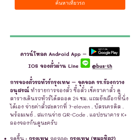
ดาวน์โหลด Android App –
IOS จองตั๋วผ่าน Line
@bus-th
การจองตั๋วรถทัวร์กรุงเทพ – จุดจอด รร.ร้องกวาง
อนุสรณ์
ทำรายการจองตั๋ว ซื้อตั๋ว เช็คราคาตั๋ว ดู
ตารางเดินรถทัวร์ได้ตลอด 24 ชม. แถมยังเลือกที่นั่ง
ได้เอง จ่ายค่าตั๋วสะดวกที่ 7-eleven . บัตรเครดิต .
พร้อมเพย์ . สแกนจ่าย QR-Code . แอปธนาคาร K+
ลองจองกันดูนะครับ
จุดขึ้น
:
กรุงเทพ
จุดจอด
:
กรุงเทพ (หมอชิต2)