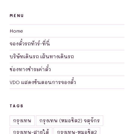
MENU
Home
จองตั๋วรถทัวร์-ที่นี่
บริษัทเดินรถ เส้นทางเดินรถ
ช่องทางชำระค่าตั๋ว
VDO แสดงขันตอนการจองตั๋ว
TAGS
กรุงเทพ
กรุงเทพ (หมอชิต2) จตุจักร
กรุงเทพ-สายใต้
กรุงเทพ-หมอชิต2