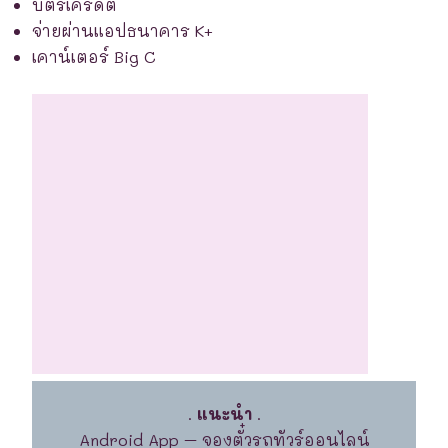
บัตรเครดิต
จ่ายผ่านแอปธนาคาร K+
เคาน์เตอร์ Big C
.
แนะนำ
.
Android App – จองตั๋วรถทัวร์ออนไลน์