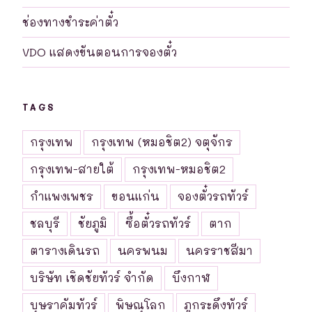
ช่องทางชำระค่าตั๋ว
VDO แสดงขันตอนการจองตั๋ว
TAGS
กรุงเทพ
กรุงเทพ (หมอชิต2) จตุจักร
กรุงเทพ-สายใต้
กรุงเทพ-หมอชิต2
กำแพงเพชร
ขอนแก่น
จองตั๋วรถทัวร์
ชลบุรี
ชัยภูมิ
ซื้อตั๋วรถทัวร์
ตาก
ตารางเดินรถ
นครพนม
นครราชสีมา
บริษัท เชิดชัยทัวร์ จำกัด
บึงกาฬ
บุษราคัมทัวร์
พิษณุโลก
ภูกระดึงทัวร์