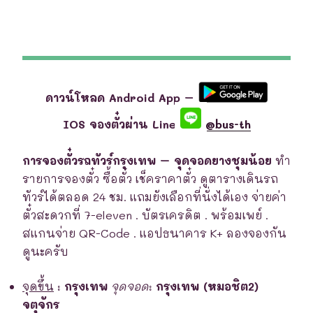
ดาวน์โหลด Android App –
IOS จองตั๋วผ่าน Line
@bus-th
การจองตั๋วรถทัวร์กรุงเทพ – จุดจอดยางชุมน้อย
ทำ
รายการจองตั๋ว ซื้อตั๋ว เช็คราคาตั๋ว ดูตารางเดินรถ
ทัวร์ได้ตลอด 24 ชม. แถมยังเลือกที่นั่งได้เอง จ่ายค่า
ตั๋วสะดวกที่ 7-eleven . บัตรเครดิต . พร้อมเพย์ .
สแกนจ่าย QR-Code . แอปธนาคาร K+ ลองจองกัน
ดูนะครับ
จุดขึ้น
:
กรุงเทพ
จุดจอด
:
กรุงเทพ (หมอชิต2)
จตุจักร