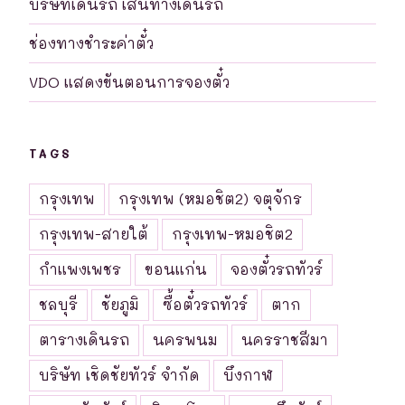
บริษัทเดินรถ เส้นทางเดินรถ
ช่องทางชำระค่าตั๋ว
VDO แสดงขันตอนการจองตั๋ว
TAGS
กรุงเทพ
กรุงเทพ (หมอชิต2) จตุจักร
กรุงเทพ-สายใต้
กรุงเทพ-หมอชิต2
กำแพงเพชร
ขอนแก่น
จองตั๋วรถทัวร์
ชลบุรี
ชัยภูมิ
ซื้อตั๋วรถทัวร์
ตาก
ตารางเดินรถ
นครพนม
นครราชสีมา
บริษัท เชิดชัยทัวร์ จำกัด
บึงกาฬ