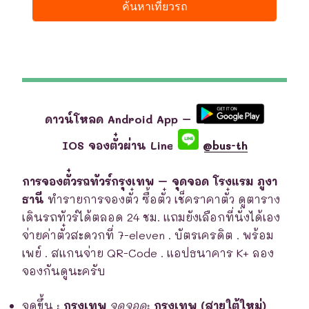
ดาวน์โหลด Android App –
IOS จองตั๋วผ่าน Line
@bus-th
การจองตั๋วรถทัวร์กรุงเทพ – จุดจอด โรงแรม ภูงา
ธานี
ทำรายการจองตั๋ว ซื้อตั๋ว เช็คราคาตั๋ว ดูตาราง
เดินรถทัวร์ได้ตลอด 24 ชม. แถมยังเลือกที่นั่งได้เอง
จ่ายค่าตั๋วสะดวกที่ 7-eleven . บัตรเครดิต . พร้อม
เพย์ . สแกนจ่าย QR-Code . แอปธนาคาร K+ ลอง
จองกันดูนะครับ
จุดขึ้น
:
กรุงเทพ
จุดจอด
:
กรุงเทพ (สายใต้ใหม่)