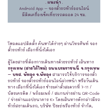
.
แนะนำ
.
Android App – จองตั๋วรถทัวร์ออนไลน์
มีติดเครื่องเช็คเที่ยวรถตลอด 24 ชม.
โหลดแอปติดตั้ง ค้นหาได้ง่ายๆ ผ่านโทรศัพท์ จอง
ตั๋วรถทัวร์ เลือกที่นั่งได้เอง
ผู้โดยสารที่ต้องการเดินทางด้วยรถทัวร์ เส้นทาง
กรุงเทพ (สายใต้ใหม่) ถนนบรมราชนนี จ.กรุงเทพ
– บขส. พัทลุง จ.พัทลุง
สามารถใช้บริการจองตั๋ว
รถทัวร์ จองตั๋วรถทัวร์ออนไลน์ล่วงหน้า หรือวันเดิน
ทาง เลือกที่นั่งได้เอง ชำระค่าตั๋วสะดวกที่ 7-11 /
บัตรเครดิต / พร้อมเพย์ / สแกนจ่ายผ่าน QR-Code
/ จ่ายผ่านแอปธนาคาร K+ โดยเส้นทางดังกล่าวมีรถ
ทัวร์สยามเดินรถ, บริษัท ปิยะรุ่งเรืองทัวร์ จำกัด,