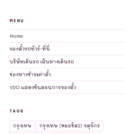
MENU
Home
จองตั๋วรถทัวร์-ที่นี่
บริษัทเดินรถ เส้นทางเดินรถ
ช่องทางชำระค่าตั๋ว
VDO แสดงขันตอนการจองตั๋ว
TAGS
กรุงเทพ
กรุงเทพ (หมอชิต2) จตุจักร