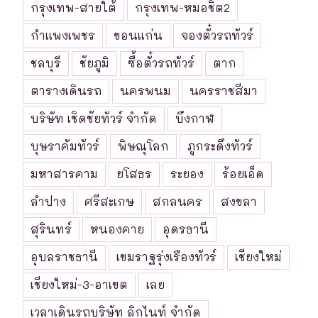
กรุงเทพ-สายใต้
กรุงเทพ-หมอชิต2
กำแพงเพชร
ขอนแก่น
จองตั๋วรถทัวร์
ชลบุรี
ชัยภูมิ
ซื้อตั๋วรถทัวร์
ตาก
ตารางเดินรถ
นครพนม
นครราชสีมา
บริษัท เชิดชัยทัวร์ จำกัด
บึงกาฬ
บุษราคัมทัวร์
พิษณุโลก
ภูกระดึงทัวร์
มหาสารคาม
ยโสธร
ระยอง
ร้อยเอ็ด
ลำปาง
ศรีสะเกษ
สกลนคร
สงขลา
สุรินทร์
หนองคาย
อุดรธานี
อุบลราชธานี
เขมราฐรุ่งเรืองทัวร์
เชียงใหม่
เชียงใหม่-3-อาเขต
เลย
เวลาเดินรถบริษัท ลิกไนท์ จำกัด