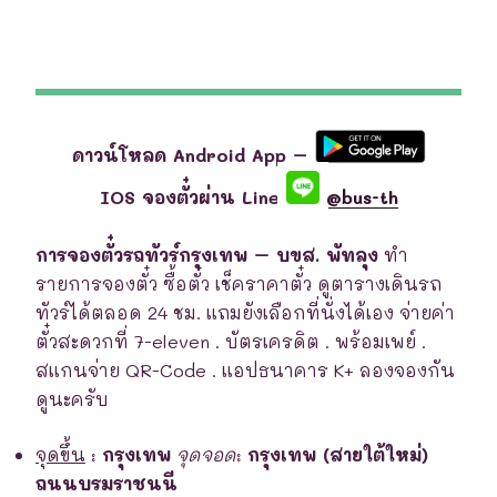
ดาวน์โหลด Android App –
IOS จองตั๋วผ่าน Line
@bus-th
การจองตั๋วรถทัวร์กรุงเทพ – บขส. พัทลุง
ทำ
รายการจองตั๋ว ซื้อตั๋ว เช็คราคาตั๋ว ดูตารางเดินรถ
ทัวร์ได้ตลอด 24 ชม. แถมยังเลือกที่นั่งได้เอง จ่ายค่า
ตั๋วสะดวกที่ 7-eleven . บัตรเครดิต . พร้อมเพย์ .
สแกนจ่าย QR-Code . แอปธนาคาร K+ ลองจองกัน
ดูนะครับ
จุดขึ้น
:
กรุงเทพ
จุดจอด
:
กรุงเทพ (สายใต้ใหม่)
ถนนบรมราชนนี