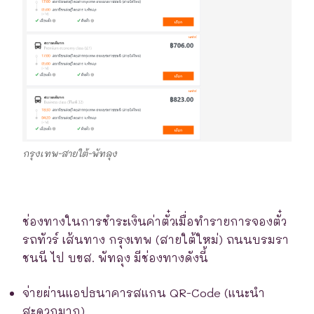
กรุงเทพ-สายใต้-พัทลุง
ช่องทางในการชำระเงินค่าตั๋วเมื่อทำรายการจองตั๋ว
รถทัวร์ เส้นทาง กรุงเทพ (สายใต้ใหม่) ถนนบรมรา
ชนนี ไป บขส. พัทลุง มีช่องทางดังนี้
จ่ายผ่านแอปธนาคารสแกน QR-Code (แนะนำ
สะดวกมาก)