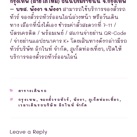
กรุงเทพ (สายใต้ใหม่) ถนนบรมราชนนี จ.กรุงเทพ
– บขส. พังงา จ.พังงา
สามารถใช้บริการจองตั๋วรถ
ทัวร์ จองตั๋วรถทัวร์ออนไลน์ล่วงหน้า หรือวันเดิน
ทาง เลือกที่นั่งได้เอง ชำระค่าตั๋วสะดวกที่ 7-11 /
บัตรเครดิต / พร้อมเพย์ / สแกนจ่ายผ่าน QR-Code
/ จ่ายผ่านแอปธนาคาร K+ โดยเส้นทางดังกล่าวมีรถ
ทัวร์บริษัท ลิกไนท์ จำกัด, ภูเก็ตท่องเที่ยว, เปิดให้
บริการจองตั๋วรถทัวร์ออนไลน์
CATEGORIES
ตารางเดินรถ
TAGS
กรุงเทพ
,
จองตั๋วรถทัวร์
,
พังงา
,
ภูเก็ตท่องเที่ยว
,
เวลาเดินรถบริษัท ลิกไนท์ จำกัด
Leave a Reply