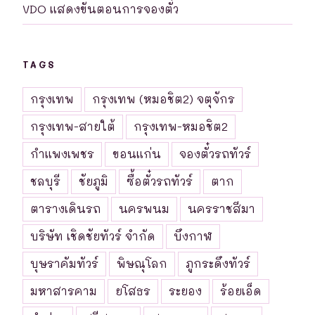
VDO แสดงขันตอนการจองตั๋ว
TAGS
กรุงเทพ
กรุงเทพ (หมอชิต2) จตุจักร
กรุงเทพ-สายใต้
กรุงเทพ-หมอชิต2
กำแพงเพชร
ขอนแก่น
จองตั๋วรถทัวร์
ชลบุรี
ชัยภูมิ
ซื้อตั๋วรถทัวร์
ตาก
ตารางเดินรถ
นครพนม
นครราชสีมา
บริษัท เชิดชัยทัวร์ จำกัด
บึงกาฬ
บุษราคัมทัวร์
พิษณุโลก
ภูกระดึงทัวร์
มหาสารคาม
ยโสธร
ระยอง
ร้อยเอ็ด