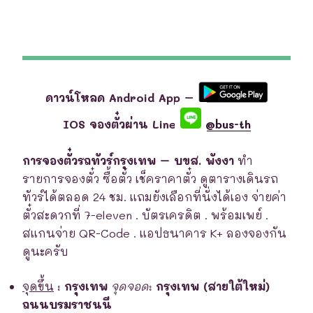
ดาวน์โหลด Android App –
IOS จองตั๋วผ่าน Line
@bus-th
การจองตั๋วรถทัวร์กรุงเทพ – บขส. พังงา
ทำ
รายการจองตั๋ว ซื้อตั๋ว เช็คราคาตั๋ว ดูตารางเดินรถ
ทัวร์ได้ตลอด 24 ชม. แถมยังเลือกที่นั่งได้เอง จ่ายค่า
ตั๋วสะดวกที่ 7-eleven . บัตรเครดิต . พร้อมเพย์ .
สแกนจ่าย QR-Code . แอปธนาคาร K+ ลองจองกัน
ดูนะครับ
จุดขึ้น
:
กรุงเทพ
จุดจอด
:
กรุงเทพ (สายใต้ใหม่)
ถนนบรมราชนนี