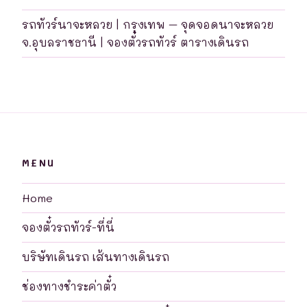
รถทัวร์นาจะหลวย | กรุงเทพ – จุดจอดนาจะหลวย
จ.อุบลราชธานี | จองตั๋วรถทัวร์ ตารางเดินรถ
MENU
Home
จองตั๋วรถทัวร์-ที่นี่
บริษัทเดินรถ เส้นทางเดินรถ
ช่องทางชำระค่าตั๋ว