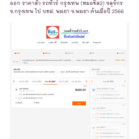
ออก ราคาตั๋ว รถทัวร์ กรุงเทพ (หมอชิต2) จตุจักร
จ.กรุงเทพ ไป บขส. พะเยา จ.พะเยา ค้นเมื่อปี 2566