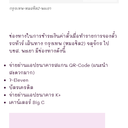
กรุงเทพ-หมอชิต2-พะเยา
ช่องทางในการชำระเงินค่าตั๋วเมื่อทำรายการจองตั๋ว
รถทัวร์ เส้นทาง กรุงเทพ (หมอชิต2) จตุจักร ไป
บขส. พะเยา มีช่องทางดังนี้
จ่ายผ่านแอปธนาคารสแกน QR-Code (แนะนำ
สะดวกมาก)
7-Eleven
บัตรเครดิต
จ่ายผ่านแอปธนาคาร K+
เคาน์เตอร์ Big C