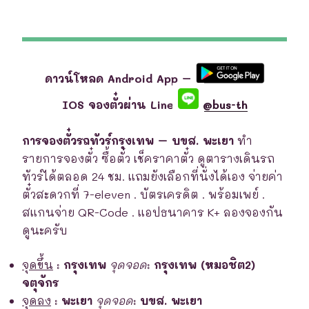
ดาวน์โหลด Android App –
IOS จองตั๋วผ่าน Line
@bus-th
การจองตั๋วรถทัวร์กรุงเทพ – บขส. พะเยา
ทำ
รายการจองตั๋ว ซื้อตั๋ว เช็คราคาตั๋ว ดูตารางเดินรถ
ทัวร์ได้ตลอด 24 ชม. แถมยังเลือกที่นั่งได้เอง จ่ายค่า
ตั๋วสะดวกที่ 7-eleven . บัตรเครดิต . พร้อมเพย์ .
สแกนจ่าย QR-Code . แอปธนาคาร K+ ลองจองกัน
ดูนะครับ
จุดขึ้น
:
กรุงเทพ
จุดจอด
:
กรุงเทพ (หมอชิต2)
จตุจักร
จุดลง
:
พะเยา
จุดจอด
:
บขส. พะเยา