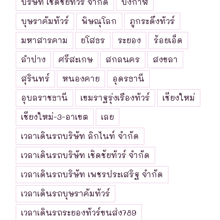
บริษัท เชิดชัยทัวร์ จำกัด
บึงกาฬ
บุษราคัมทัวร์
พิษณุโลก
ภูกระดึงทัวร์
มหาสารคาม
ยโสธร
ระยอง
ร้อยเอ็ด
ลำปาง
ศรีสะเกษ
สกลนคร
สงขลา
สุรินทร์
หนองคาย
อุดรธานี
อุบลราชธานี
เขมราฐรุ่งเรืองทัวร์
เชียงใหม่
เชียงใหม่-3-อาเขต
เลย
เวลาเดินรถบริษัท ลิกไนท์ จำกัด
เวลาเดินรถบริษัท เชิดชัยทัวร์ จำกัด
เวลาเดินรถบริษัท เพชรประเสริฐ จำกัด
เวลาเดินรถบุษราคัมทัวร์
เวลาเดินรถระยองทัวร์ขนส่ง789