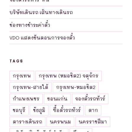
บริษัทเดินรถ เส้นทางเดินรถ
ช่องทางชำระค่าตั๋ว
VDO แสดงขันตอนการจองตั๋ว
TAGS
กรุงเทพ
กรุงเทพ (หมอชิต2) จตุจักร
กรุงเทพ-สายใต้
กรุงเทพ-หมอชิต2
กำแพงเพชร
ขอนแก่น
จองตั๋วรถทัวร์
ชลบุรี
ชัยภูมิ
ซื้อตั๋วรถทัวร์
ตาก
ตารางเดินรถ
นครพนม
นครราชสีมา