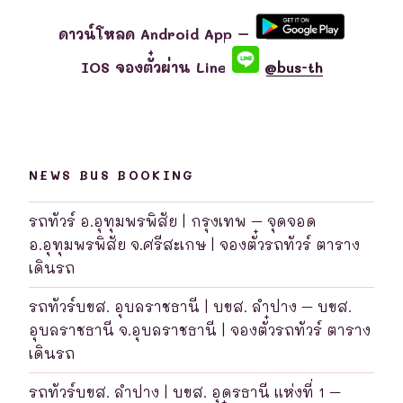
ดาวน์โหลด Android App –
IOS จองตั๋วผ่าน Line
@bus-th
NEWS BUS BOOKING
รถทัวร์ อ.อุทุมพรพิสัย | กรุงเทพ – จุดจอด
อ.อุทุมพรพิสัย จ.ศรีสะเกษ | จองตั๋วรถทัวร์ ตาราง
เดินรถ
รถทัวร์บขส. อุบลราชธานี | บขส. ลำปาง – บขส.
อุบลราชธานี จ.อุบลราชธานี | จองตั๋วรถทัวร์ ตาราง
เดินรถ
รถทัวร์บขส. ลำปาง | บขส. อุดรธานี แห่งที่ 1 –