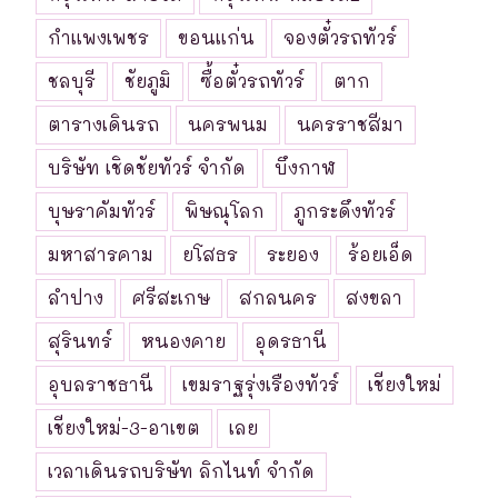
กำแพงเพชร
ขอนแก่น
จองตั๋วรถทัวร์
ชลบุรี
ชัยภูมิ
ซื้อตั๋วรถทัวร์
ตาก
ตารางเดินรถ
นครพนม
นครราชสีมา
บริษัท เชิดชัยทัวร์ จำกัด
บึงกาฬ
บุษราคัมทัวร์
พิษณุโลก
ภูกระดึงทัวร์
มหาสารคาม
ยโสธร
ระยอง
ร้อยเอ็ด
ลำปาง
ศรีสะเกษ
สกลนคร
สงขลา
สุรินทร์
หนองคาย
อุดรธานี
อุบลราชธานี
เขมราฐรุ่งเรืองทัวร์
เชียงใหม่
เชียงใหม่-3-อาเขต
เลย
เวลาเดินรถบริษัท ลิกไนท์ จำกัด