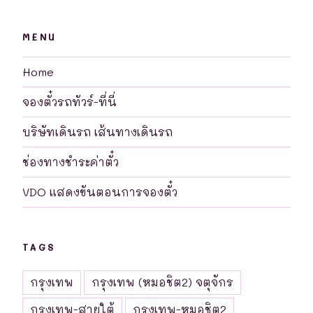
MENU
Home
จองตั๋วรถทัวร์-ที่นี่
บริษัทเดินรถ เส้นทางเดินรถ
ช่องทางชำระค่าตั๋ว
VDO แสดงขันตอนการจองตั๋ว
TAGS
กรุงเทพ
กรุงเทพ (หมอชิต2) จตุจักร
กรุงเทพ-สายใต้
กรุงเทพ-หมอชิต2