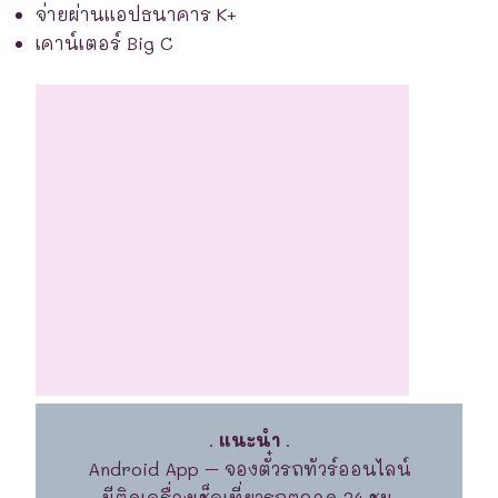
จ่ายผ่านแอปธนาคาร K+
เคาน์เตอร์ Big C
.
แนะนำ
.
Android App – จองตั๋วรถทัวร์ออนไลน์
มีติดเครื่องเช็คเที่ยวรถตลอด 24 ชม.