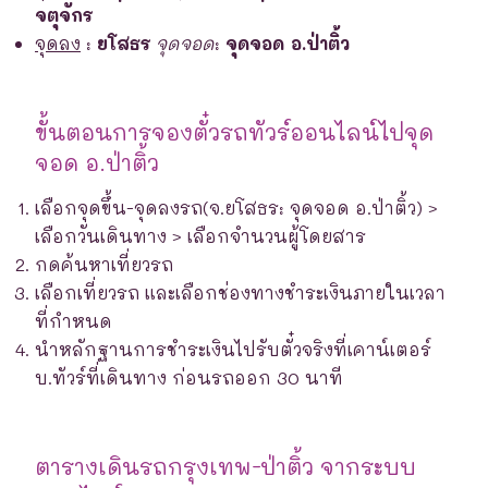
จตุจักร
จุดลง
:
ยโสธร
จุดจอด
:
จุดจอด อ.ป่าติ้ว
ขั้นตอนการจองตั๋วรถทัวร์ออนไลน์ไปจุด
จอด อ.ป่าติ้ว
เลือกจุดขึ้น-จุดลงรถ(จ.ยโสธร: จุดจอด อ.ป่าติ้ว) >
เลือกวันเดินทาง > เลือกจำนวนผู้โดยสาร
กดค้นหาเที่ยวรถ
เลือกเที่ยวรถ และเลือกช่องทางชำระเงินภายในเวลา
ที่กำหนด
นำหลักฐานการชำระเงินไปรับตั๋วจริงที่เคาน์เตอร์
บ.ทัวร์ที่เดินทาง ก่อนรถออก 30 นาที
ตารางเดินรถกรุงเทพ-ป่าติ้ว จากระบบ