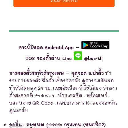
ดาวน์โหลด Android App –
IOS จองตั๋วผ่าน Line
@bus-th
การจองตั๋วรถทัวร์กรุงเทพ – จุดจอด อ.ป่าติ้ว
ทำ
รายการจองตั๋ว ซื้อตั๋ว เช็คราคาตั๋ว ดูตารางเดินรถ
ทัวร์ได้ตลอด 24 ชม. แถมยังเลือกที่นั่งได้เอง จ่ายค่า
ตั๋วสะดวกที่ 7-eleven . บัตรเครดิต . พร้อมเพย์ .
สแกนจ่าย QR-Code . แอปธนาคาร K+ ลองจองกัน
ดูนะครับ
จุดขึ้น
:
กรุงเทพ
จุดจอด
:
กรุงเทพ (หมอชิต2)