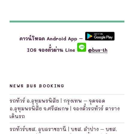
ดาวน์โหลด Android App –
IOS จองตั๋วผ่าน Line
@bus-th
NEWS BUS BOOKING
รถทัวร์ อ.อุทุมพรพิสัย | กรุงเทพ – จุดจอด
อ.อุทุมพรพิสัย จ.ศรีสะเกษ | จองตั๋วรถทัวร์ ตาราง
เดินรถ
รถทัวร์บขส. อุบลราชธานี | บขส. ลำปาง – บขส.