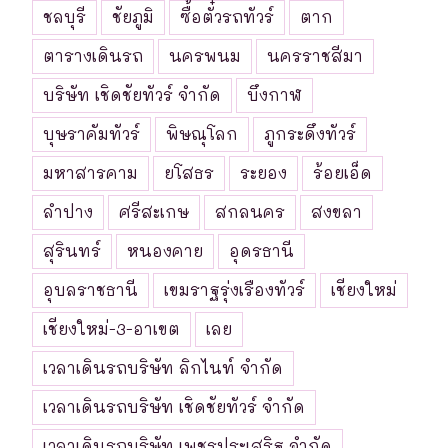
ชลบุรี
ชัยภูมิ
ซื้อตั๋วรถทัวร์
ตาก
ตารางเดินรถ
นครพนม
นครราชสีมา
บริษัท เชิดชัยทัวร์ จำกัด
บึงกาฬ
บุษราคัมทัวร์
พิษณุโลก
ภูกระดึงทัวร์
มหาสารคาม
ยโสธร
ระยอง
ร้อยเอ็ด
ลำปาง
ศรีสะเกษ
สกลนคร
สงขลา
สุรินทร์
หนองคาย
อุดรธานี
อุบลราชธานี
เขมราฐรุ่งเรืองทัวร์
เชียงใหม่
เชียงใหม่-3-อาเขต
เลย
เวลาเดินรถบริษัท ลิกไนท์ จำกัด
เวลาเดินรถบริษัท เชิดชัยทัวร์ จำกัด
เวลาเดินรถบริษัท เพชรประเสริฐ จำกัด