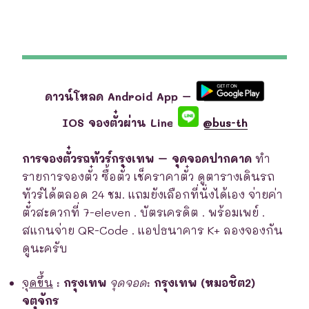
ดาวน์โหลด Android App –
IOS จองตั๋วผ่าน Line
@bus-th
การจองตั๋วรถทัวร์กรุงเทพ – จุดจอดปากคาด
ทำ
รายการจองตั๋ว ซื้อตั๋ว เช็คราคาตั๋ว ดูตารางเดินรถ
ทัวร์ได้ตลอด 24 ชม. แถมยังเลือกที่นั่งได้เอง จ่ายค่า
ตั๋วสะดวกที่ 7-eleven . บัตรเครดิต . พร้อมเพย์ .
สแกนจ่าย QR-Code . แอปธนาคาร K+ ลองจองกัน
ดูนะครับ
จุดขึ้น
:
กรุงเทพ
จุดจอด
:
กรุงเทพ (หมอชิต2)
จตุจักร