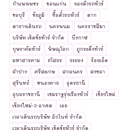
กำแพงเพชร
ขอนแก่น
จองตั๋วรถทัวร์
ชลบุรี
ชัยภูมิ
ซื้อตั๋วรถทัวร์
ตาก
ตารางเดินรถ
นครพนม
นครราชสีมา
บริษัท เชิดชัยทัวร์ จำกัด
บึงกาฬ
บุษราคัมทัวร์
พิษณุโลก
ภูกระดึงทัวร์
มหาสารคาม
ยโสธร
ระยอง
ร้อยเอ็ด
ลำปาง
ศรีสะเกษ
สกลนคร
สงขลา
สุรินทร์
หนองคาย
อุดรธานี
อุบลราชธานี
เขมราฐรุ่งเรืองทัวร์
เชียงใหม่
เชียงใหม่-3-อาเขต
เลย
เวลาเดินรถบริษัท ลิกไนท์ จำกัด
เวลาเดินรถบริษัท เชิดชัยทัวร์ จำกัด