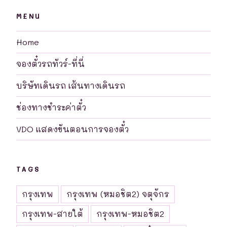
MENU
Home
จองตั๋วรถทัวร์-ที่นี่
บริษัทเดินรถ เส้นทางเดินรถ
ช่องทางชำระค่าตั๋ว
VDO แสดงขันตอนการจองตั๋ว
TAGS
กรุงเทพ
กรุงเทพ (หมอชิต2) จตุจักร
กรุงเทพ-สายใต้
กรุงเทพ-หมอชิต2