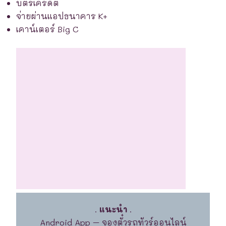
บัตรเครดิต
จ่ายผ่านแอปธนาคาร K+
เคาน์เตอร์ Big C
.
แนะนำ
.
Android App – จองตั๋วรถทัวร์ออนไลน์