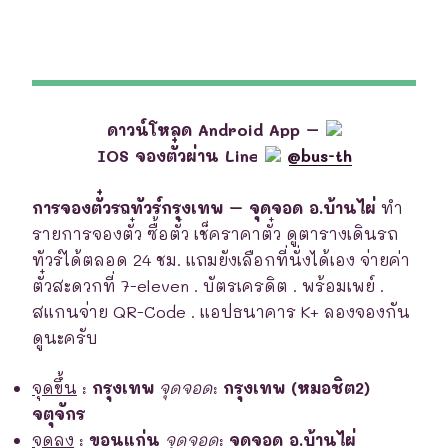
ดาวน์โหลด Android App –
IOS จองตั๋วผ่าน Line
@bus-th
การจองตั๋วรถทัวร์กรุงเทพ – จุดจอด อ.บ้านไผ่
ทำ
รายการจองตั๋ว ซื้อตั๋ว เช็คราคาตั๋ว ดูตารางเดินรถ
ทัวร์ได้ตลอด 24 ชม. แถมยังเลือกที่นั่งได้เอง จ่ายค่า
ตั๋วสะดวกที่ 7-eleven . บัตรเครดิต . พร้อมเพย์ .
สแกนจ่าย QR-Code . แอปธนาคาร K+ ลองจองกัน
ดูนะครับ
จุดขึ้น
:
กรุงเทพ
จุดจอด
:
กรุงเทพ (หมอชิต2)
จตุจักร
จุดลง
:
ขอนแก่น
จุดจอด
:
จุดจอด อ.บ้านไผ่