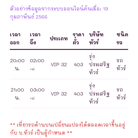
ตัวอย่างข้อมูลจากระบบออนไลน์ค้นเมื่อ: 19
กุมภาพันธ์ 2566
เวลา
เวลา
ราคา
บริษัท
ชนิด
ประเภท
ออก
ถึง
ตั๋ว
ทัวร์
รถ
รุ่ง
20:00
02:00
รถ
VIP 32
403
ประเสริฐ
น.
ทัวร์
+1d
ทัวร์
รุ่ง
21:00
03:00
รถ
VIP 32
403
ประเสริฐ
น.
ทัวร์
+1d
ทัวร์
** เที่ยวรถด้านบนเปลี่ยนแปลงได้ตลอดเวลาขึ้นอยู่
กับ บ.ทัวร์ เป็นผู้กำหนด **