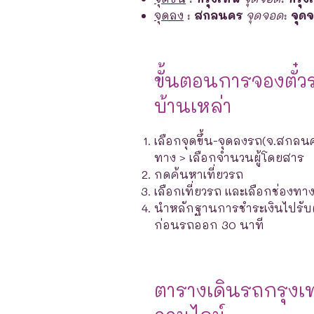
จุดลง
:
สกลนคร
จุดจอด
:
จุด
ขั้นตอนการจองตั๋ว
บ้านเหล่า
เลือกจุดขึ้น-จุดลงรถ(จ.สกลนค
ทาง > เลือกจำนวนผู้โดยสาร
กดค้นหาเที่ยวรถ
เลือกเที่ยวรถ และเลือกช่องท
นำหลักฐานการชำระเงินไปรับตั๋ว
ก่อนรถออก 30 นาที
ตารางเดินรถกรุงเ