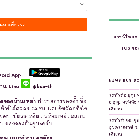
ดาวน์โหลด
IOS จอง
roid App –
NEWS BUS B
ผ่าน Line
@bus-th
รถทัวร์ อ.อุทุ
จุดจอดบ้านเหล่า
ทำรายการจองตั๋ว ซื้อ
อ.อุทุมพรพิสัย 
ถทัวร์ได้ตลอด 24 ชม. แถมยังเลือกที่นั่ง
เดินรถ
leven . บัตรเครดิต . พร้อมเพย์ . สแกน
รถทัวร์บขส. อุ
K+ ลองจองกันดูนะครับ
อุบลราชธานี จ.
เดินรถ
เทพ (หมอชิต2) จตุจักร