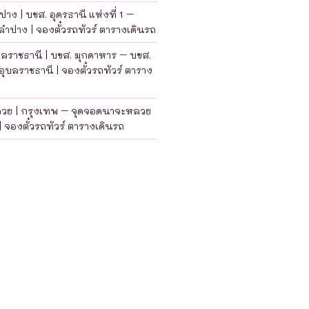
าง | บขส. อุดรธานี แห่งที่ 1 –
ำปาง | จองตั๋วรถทัวร์ ตารางเดินรถ
บลราชธานี | บขส. มุกดาหาร – บขส.
อุบลราชธานี | จองตั๋วรถทัวร์ ตาราง
ลวย | กรุงเทพ – จุดจอดนาจะหลวย
| จองตั๋วรถทัวร์ ตารางเดินรถ