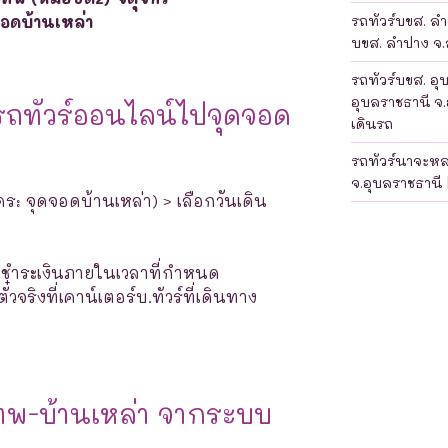
จอดบ้านเหล่า
รถทัวร์บขส. ลำป
บขส. ลำปาง จ.ล
รถทัวร์บขส. อุ
อุบลราชธานี จ.
รถทัวร์ออนไลน์ไปจุดจอด
เดินรถ
รถทัวร์นาจะห
จ.อุบลราชธานี 
ร: จุดจอดบ้านเหล่า) > เลือกวันเดิน
างชำระเงินภายในเวลาที่กำหนด
จริงที่เคาน์เตอร์บ.ทัวร์ที่เดินทาง
ทพ-บ้านเหล่า จากระบบ