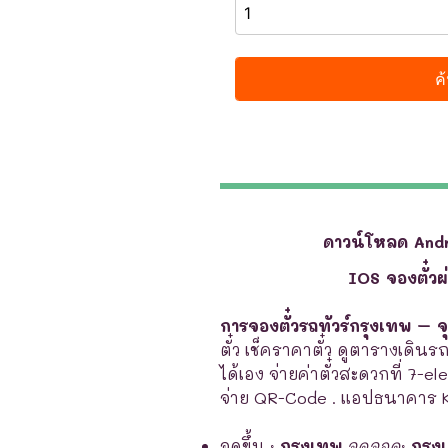
ดาวน์โหลด And
IOS จองตั๋ว
การจองตั๋วรถทัวร์กรุงเทพ – 
ตั๋ว เช็คราคาตั๋ว ดูตารางเดินร
ได้เอง จ่ายค่าตั๋วสะดวกที่ 7-e
จ่าย QR-Code . แอปธนาคาร 
จุดขึ้น
:
กรุงเทพ
จุดจอด
:
กรุง