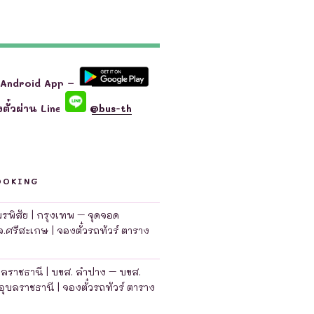
 Android App –
ตั๋วผ่าน Line
@bus-th
OOKING
มพรพิสัย | กรุงเทพ – จุดจอด
จ.ศรีสะเกษ | จองตั๋วรถทัวร์ ตาราง
บลราชธานี | บขส. ลำปาง – บขส.
อุบลราชธานี | จองตั๋วรถทัวร์ ตาราง