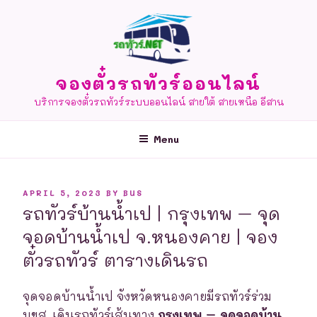
Skip
to
content
จองตั๋วรถทัวร์ออนไลน์
บริการจองตั๋วรถทัวร์ระบบออนไลน์ สายใต้ สายเหนือ อีสาน
Menu
POSTED
APRIL 5, 2023
BY
BUS
ON
รถทัวร์บ้านน้ำเป | กรุงเทพ – จุด
จอดบ้านน้ำเป จ.หนองคาย | จอง
ตั๋วรถทัวร์ ตารางเดินรถ
จุดจอดบ้านน้ำเป จังหวัดหนองคายมีรถทัวร์ร่วม
บขส. เดินรถทัวร์เส้นทาง
กรุงเทพ – จุดจอดบ้าน