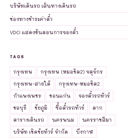
บริษัทเดินรถ เส้นทางเดินรถ
ช่องทางชำระค่าตั๋ว
VDO แสดงขันตอนการจองตั๋ว
TAGS
กรุงเทพ
กรุงเทพ (หมอชิต2) จตุจักร
กรุงเทพ-สายใต้
กรุงเทพ-หมอชิต2
กำแพงเพชร
ขอนแก่น
จองตั๋วรถทัวร์
ชลบุรี
ชัยภูมิ
ซื้อตั๋วรถทัวร์
ตาก
ตารางเดินรถ
นครพนม
นครราชสีมา
บริษัท เชิดชัยทัวร์ จำกัด
บึงกาฬ