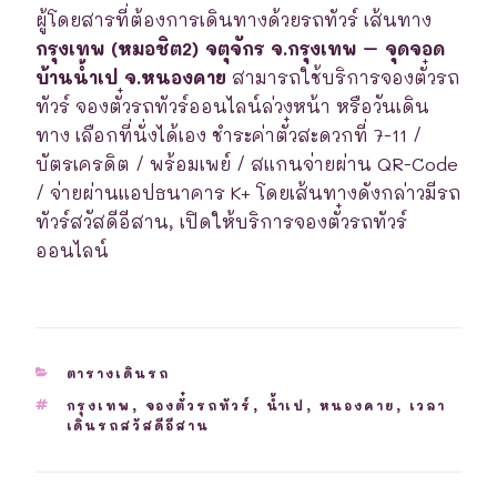
ผู้โดยสารที่ต้องการเดินทางด้วยรถทัวร์ เส้นทาง
กรุงเทพ (หมอชิต2) จตุจักร จ.กรุงเทพ – จุดจอด
บ้านน้ำเป จ.หนองคาย
สามารถใช้บริการจองตั๋วรถ
ทัวร์ จองตั๋วรถทัวร์ออนไลน์ล่วงหน้า หรือวันเดิน
ทาง เลือกที่นั่งได้เอง ชำระค่าตั๋วสะดวกที่ 7-11 /
บัตรเครดิต / พร้อมเพย์ / สแกนจ่ายผ่าน QR-Code
/ จ่ายผ่านแอปธนาคาร K+ โดยเส้นทางดังกล่าวมีรถ
ทัวร์สวัสดีอีสาน, เปิดให้บริการจองตั๋วรถทัวร์
ออนไลน์
CATEGORIES
ตารางเดินรถ
TAGS
กรุงเทพ
,
จองตั๋วรถทัวร์
,
น้ำเป
,
หนองคาย
,
เวลา
เดินรถสวัสดีอีสาน