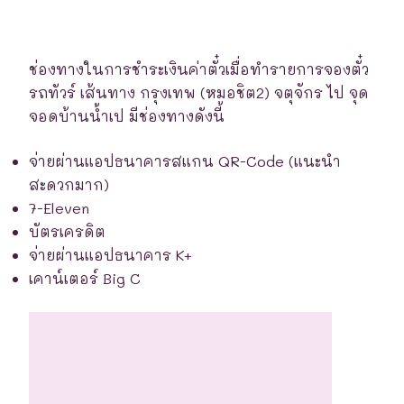
ช่องทางในการชำระเงินค่าตั๋วเมื่อทำรายการจองตั๋ว
รถทัวร์ เส้นทาง กรุงเทพ (หมอชิต2) จตุจักร ไป จุด
จอดบ้านน้ำเป มีช่องทางดังนี้
จ่ายผ่านแอปธนาคารสแกน QR-Code (แนะนำ
สะดวกมาก)
7-Eleven
บัตรเครดิต
จ่ายผ่านแอปธนาคาร K+
เคาน์เตอร์ Big C