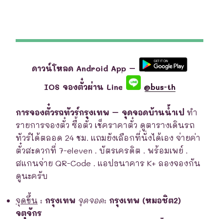
ดาวน์โหลด Android App –
IOS จองตั๋วผ่าน Line
@bus-th
การจองตั๋วรถทัวร์กรุงเทพ – จุดจอดบ้านน้ำเป
ทำ
รายการจองตั๋ว ซื้อตั๋ว เช็คราคาตั๋ว ดูตารางเดินรถ
ทัวร์ได้ตลอด 24 ชม. แถมยังเลือกที่นั่งได้เอง จ่ายค่า
ตั๋วสะดวกที่ 7-eleven . บัตรเครดิต . พร้อมเพย์ .
สแกนจ่าย QR-Code . แอปธนาคาร K+ ลองจองกัน
ดูนะครับ
จุดขึ้น
:
กรุงเทพ
จุดจอด
:
กรุงเทพ (หมอชิต2)
จตุจักร