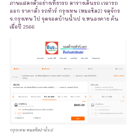
ภาพแสดงตัวอย่างเที่ยวรถ ตารางเดินรถ เวลารถ
ออก ราคาตั๋ว รถทัวร์ กรุงเทพ (หมอชิต2) จตุจักร
จ.กรุงเทพ ไป จุดจอดบ้านน้ำเป จ.หนองคาย ค้น
เมื่อปี 2566
กรุงเทพ-หมอชิต2-น้ำเป