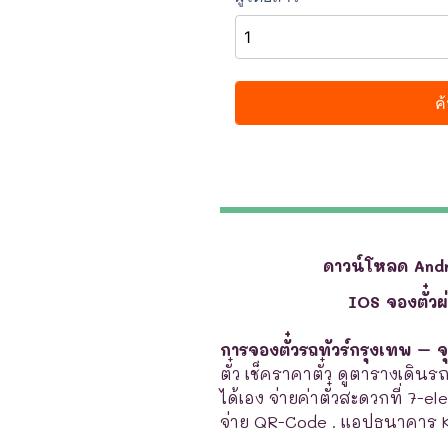
ดาวน์โหลด And
IOS จองตั๋ว
การจองตั๋วรถทัวร์กรุงเทพ – 
ตั๋ว เช็คราคาตั๋ว ดูตารางเดินร
ได้เอง จ่ายค่าตั๋วสะดวกที่ 7-e
จ่าย QR-Code . แอปธนาคาร 