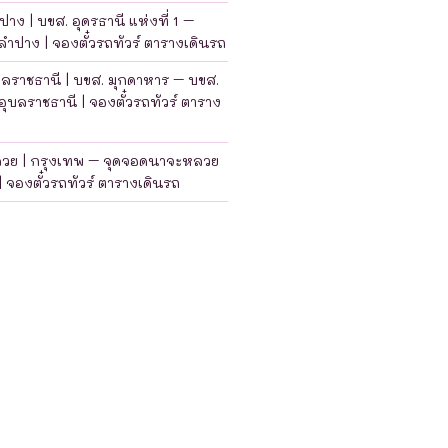
าง | บขส. อุดรธานี แห่งที่ 1 –
ำปาง | จองตั๋วรถทัวร์ ตารางเดินรถ
บลราชธานี | บขส. มุกดาหาร – บขส.
อุบลราชธานี | จองตั๋วรถทัวร์ ตาราง
ลวย | กรุงเทพ – จุดจอดนาจะหลวย
| จองตั๋วรถทัวร์ ตารางเดินรถ