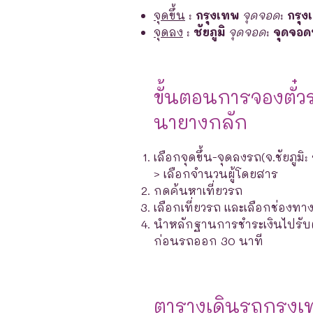
จุดขึ้น
:
กรุงเทพ
จุดจอด
:
กรุง
จุดลง
:
ชัยภูมิ
จุดจอด
:
จุดจอด
ขั้นตอนการจองตั๋ว
นายางกลัก
เลือกจุดขึ้น-จุดลงรถ(จ.ชัยภูม
> เลือกจำนวนผู้โดยสาร
กดค้นหาเที่ยวรถ
เลือกเที่ยวรถ และเลือกช่องท
นำหลักฐานการชำระเงินไปรับตั๋ว
ก่อนรถออก 30 นาที
ตารางเดินรถกรุง