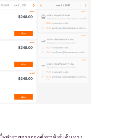
มื่อทำรายการจองตั๋วรถทัวร์ เส้นทาง