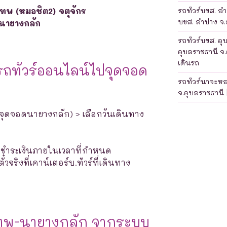
เทพ (หมอชิต2) จตุจักร
รถทัวร์บขส. ลำป
บขส. ลำปาง จ.ล
นายางกลัก
รถทัวร์บขส. อุ
อุบลราชธานี จ.
เดินรถ
รถทัวร์ออนไลน์ไปจุดจอด
รถทัวร์นาจะห
จ.อุบลราชธานี 
ิ: จุดจอดนายางกลัก) > เลือกวันเดินทาง
างชำระเงินภายในเวลาที่กำหนด
จริงที่เคาน์เตอร์บ.ทัวร์ที่เดินทาง
เทพ-นายางกลัก จากระบบ