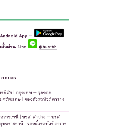
 Android App –
ตั๋วผ่าน Line
@bus-th
OOKING
มพรพิสัย | กรุงเทพ – จุดจอด
จ.ศรีสะเกษ | จองตั๋วรถทัวร์ ตาราง
บลราชธานี | บขส. ลำปาง – บขส.
อุบลราชธานี | จองตั๋วรถทัวร์ ตาราง