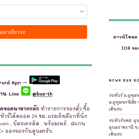
ดาวน์โหลด
IOS จอง
NEWS BUS B
roid App –
ผ่าน Line
@bus-th
รถทัวร์ อ.อุทุ
อ.อุทุมพรพิสัย 
จุดจอดนายางกลัก
ทำรายการจองตั๋ว ซื้อ
เดินรถ
ถทัวร์ได้ตลอด 24 ชม. แถมยังเลือกที่นั่ง
รถทัวร์บขส. อุ
leven . บัตรเครดิต . พร้อมเพย์ . สแกน
อุบลราชธานี จ.
K+ ลองจองกันดูนะครับ
เดินรถ