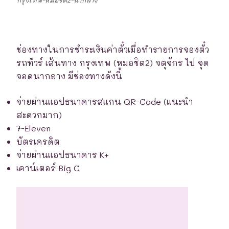
ช่องทางในการชำระเงินค่าตั๋วเมื่อทำรายการจองตั๋ว
รถทัวร์ เส้นทาง กรุงเทพ (หมอชิต2) จตุจักร ไป จุด
จอดนากลาง มีช่องทางดังนี้
จ่ายผ่านแอปธนาคารสแกน QR-Code (แนะนำ
สะดวกมาก)
7-Eleven
บัตรเครดิต
จ่ายผ่านแอปธนาคาร K+
เคาน์เตอร์ Big C