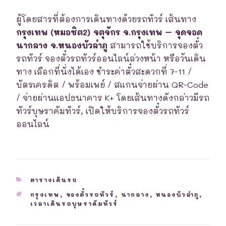
ผู้โดยสารที่ต้องการเดินทางด้วยรถทัวร์ เส้นทาง
กรุงเทพ (หมอชิต2) จตุจักร จ.กรุงเทพ – จุดจอด
นากลาง จ.หนองบัวลำภู
สามารถใช้บริการจองตั๋ว
รถทัวร์ จองตั๋วรถทัวร์ออนไลน์ล่วงหน้า หรือวันเดิน
ทาง เลือกที่นั่งได้เอง ชำระค่าตั๋วสะดวกที่ 7-11 /
บัตรเครดิต / พร้อมเพย์ / สแกนจ่ายผ่าน QR-Code
/ จ่ายผ่านแอปธนาคาร K+ โดยเส้นทางดังกล่าวมีรถ
ทัวร์บุษราคัมทัวร์, เปิดให้บริการจองตั๋วรถทัวร์
ออนไลน์
CATEGORIES
ตารางเดินรถ
TAGS
กรุงเทพ
,
จองตั๋วรถทัวร์
,
นากลาง
,
หนองบัวลำภู
,
เวลาเดินรถบุษราคัมทัวร์