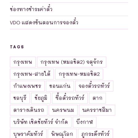
ช่องทางชำระค่าตั๋ว
VDO แสดงขันตอนการจองตั๋ว
TAGS
กรุงเทพ
กรุงเทพ (หมอชิต2) จตุจักร
กรุงเทพ-สายใต้
กรุงเทพ-หมอชิต2
กำแพงเพชร
ขอนแก่น
จองตั๋วรถทัวร์
ชลบุรี
ชัยภูมิ
ซื้อตั๋วรถทัวร์
ตาก
ตารางเดินรถ
นครพนม
นครราชสีมา
บริษัท เชิดชัยทัวร์ จำกัด
บึงกาฬ
บุษราคัมทัวร์
พิษณุโลก
ภูกระดึงทัวร์