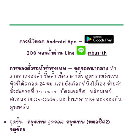
ดาวน์โหลด Android App –
IOS จองตั๋วผ่าน Line
@bus-th
การจองตั๋วรถทัวร์กรุงเทพ – จุดจอดนากลาง
ทำ
รายการจองตั๋ว ซื้อตั๋ว เช็คราคาตั๋ว ดูตารางเดินรถ
ทัวร์ได้ตลอด 24 ชม. แถมยังเลือกที่นั่งได้เอง จ่ายค่า
ตั๋วสะดวกที่ 7-eleven . บัตรเครดิต . พร้อมเพย์ .
สแกนจ่าย QR-Code . แอปธนาคาร K+ ลองจองกัน
ดูนะครับ
จุดขึ้น
:
กรุงเทพ
จุดจอด
:
กรุงเทพ (หมอชิต2)
จตุจักร