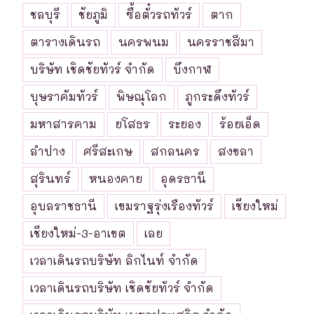
ชลบุรี
ชัยภูมิ
ซื้อตั๋วรถทัวร์
ตาก
ตารางเดินรถ
นครพนม
นครราชสีมา
บริษัท เชิดชัยทัวร์ จำกัด
บึงกาฬ
บุษราคัมทัวร์
พิษณุโลก
ภูกระดึงทัวร์
มหาสารคาม
ยโสธร
ระยอง
ร้อยเอ็ด
ลำปาง
ศรีสะเกษ
สกลนคร
สงขลา
สุรินทร์
หนองคาย
อุดรธานี
อุบลราชธานี
เขมราฐรุ่งเรืองทัวร์
เชียงใหม่
เชียงใหม่-3-อาเขต
เลย
เวลาเดินรถบริษัท ลิกไนท์ จำกัด
เวลาเดินรถบริษัท เชิดชัยทัวร์ จำกัด