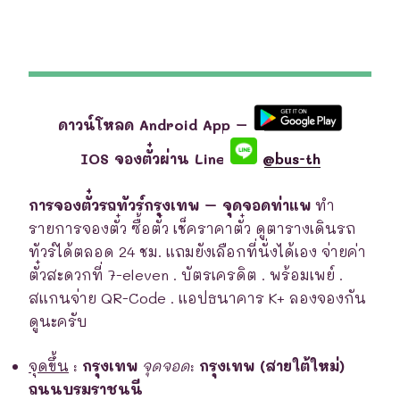
ดาวน์โหลด Android App –
IOS จองตั๋วผ่าน Line
@bus-th
การจองตั๋วรถทัวร์กรุงเทพ – จุดจอดท่าแพ
ทำ
รายการจองตั๋ว ซื้อตั๋ว เช็คราคาตั๋ว ดูตารางเดินรถ
ทัวร์ได้ตลอด 24 ชม. แถมยังเลือกที่นั่งได้เอง จ่ายค่า
ตั๋วสะดวกที่ 7-eleven . บัตรเครดิต . พร้อมเพย์ .
สแกนจ่าย QR-Code . แอปธนาคาร K+ ลองจองกัน
ดูนะครับ
จุดขึ้น
:
กรุงเทพ
จุดจอด
:
กรุงเทพ (สายใต้ใหม่)
ถนนบรมราชนนี