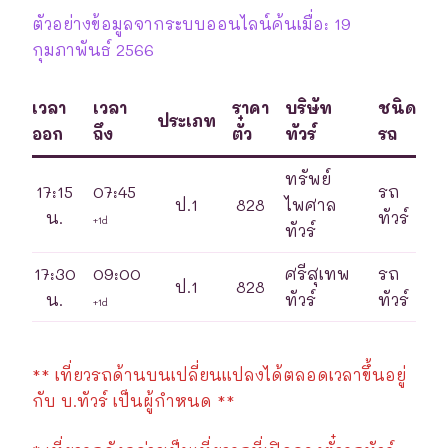
ตัวอย่างข้อมูลจากระบบออนไลน์ค้นเมื่อ: 19
กุมภาพันธ์ 2566
เวลา
เวลา
ราคา
บริษัท
ชนิด
ประเภท
ออก
ถึง
ตั๋ว
ทัวร์
รถ
ทรัพย์
17:15
07:45
รถ
ป.1
828
ไพศาล
น.
ทัวร์
+1d
ทัวร์
17:30
09:00
ศรีสุเทพ
รถ
ป.1
828
น.
ทัวร์
ทัวร์
+1d
** เที่ยวรถด้านบนเปลี่ยนแปลงได้ตลอดเวลาขึ้นอยู่
กับ บ.ทัวร์ เป็นผู้กำหนด **