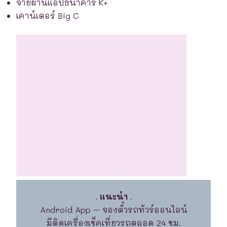
จ่ายผ่านแอปธนาคาร K+
เคาน์เตอร์ Big C
.
แนะนำ
.
Android App – จองตั๋วรถทัวร์ออนไลน์
มีติดเครื่องเช็คเที่ยวรถตลอด 24 ชม.