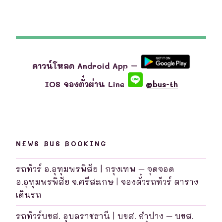
ดาวน์โหลด Android App –
IOS จองตั๋วผ่าน Line
@bus-th
NEWS BUS BOOKING
รถทัวร์ อ.อุทุมพรพิสัย | กรุงเทพ – จุดจอด
อ.อุทุมพรพิสัย จ.ศรีสะเกษ | จองตั๋วรถทัวร์ ตาราง
เดินรถ
รถทัวร์บขส. อุบลราชธานี | บขส. ลำปาง – บขส.