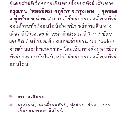
ผู้โดยสารที่ต้องการเดินทางด้วยรถทัวร์ เส้นทาง
กรุงเทพ (หมอชิต2) จตุจักร จ.กรุงเทพ – จุดจอด
อ.ทุ่งช้าง จ.น่าน
สามารถใช้บริการจองตั๋วรถทัวร์
จองตั๋วรถทัวร์ออนไลน์ล่วงหน้า หรือวันเดินทาง
เลือกที่นั่งได้เอง ชำระค่าตั๋วสะดวกที่ 7-11 / บัตร
เครดิต / พร้อมเพย์ / สแกนจ่ายผ่าน QR-Code /
จ่ายผ่านแอปธนาคาร K+ โดยเส้นทางดังกล่าวมีรถ
ทัวร์บางกอกบัสไลน์, เปิดให้บริการจองตั๋วรถทัวร์
ออนไลน์
CATEGORIES
ตารางเดินรถ
TAGS
กรุงเทพ
,
จองตั๋วรถทัวร์
,
ทุ่งช้าง
,
น่าน
,
เวลา
เดินรถบางกอกบัสไลน์