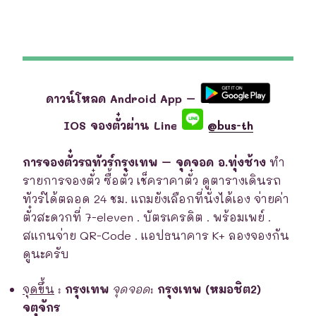
ดาวน์โหลด Android App –
IOS จองตั๋วผ่าน Line
@bus-th
การจองตั๋วรถทัวร์กรุงเทพ – จุดจอด อ.ทุ่งช้าง
ทำ
รายการจองตั๋ว ซื้อตั๋ว เช็คราคาตั๋ว ดูตารางเดินรถ
ทัวร์ได้ตลอด 24 ชม. แถมยังเลือกที่นั่งได้เอง จ่ายค่า
ตั๋วสะดวกที่ 7-eleven . บัตรเครดิต . พร้อมเพย์ .
สแกนจ่าย QR-Code . แอปธนาคาร K+ ลองจองกัน
ดูนะครับ
จุดขึ้น
:
กรุงเทพ
จุดจอด
:
กรุงเทพ (หมอชิต2)
จตุจักร