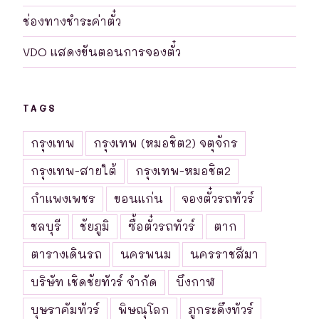
ช่องทางชำระค่าตั๋ว
VDO แสดงขันตอนการจองตั๋ว
TAGS
กรุงเทพ
กรุงเทพ (หมอชิต2) จตุจักร
กรุงเทพ-สายใต้
กรุงเทพ-หมอชิต2
กำแพงเพชร
ขอนแก่น
จองตั๋วรถทัวร์
ชลบุรี
ชัยภูมิ
ซื้อตั๋วรถทัวร์
ตาก
ตารางเดินรถ
นครพนม
นครราชสีมา
บริษัท เชิดชัยทัวร์ จำกัด
บึงกาฬ
บุษราคัมทัวร์
พิษณุโลก
ภูกระดึงทัวร์